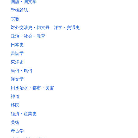
国語・国文学
学術雑誌
宗教
対外交渉史・切支丹 洋学・交通史
政治・社会・教育
日本史
書誌学
東洋史
民俗・風俗
漢文学
用水治水・都市・災害
神道
移民
経済・産業史
美術
考古学