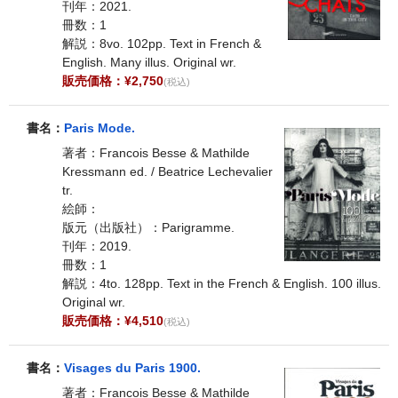
刊年：2021.
冊数：1
解説：8vo. 102pp. Text in French &
English. Many illus. Original wr.
販売価格：¥2,750
(税込)
書名：
Paris Mode.
著者：Francois Besse & Mathilde
Kressmann ed. / Beatrice Lechevalier
tr.
絵師：
版元（出版社）：Parigramme.
刊年：2019.
冊数：1
解説：4to. 128pp. Text in the French & English. 100 illus.
Original wr.
販売価格：¥4,510
(税込)
書名：
Visages du Paris 1900.
著者：Francois Besse & Mathilde