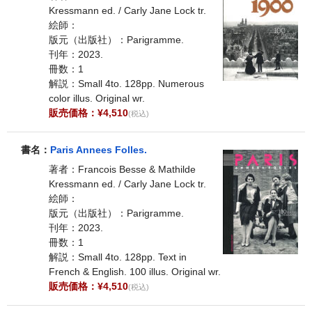
Kressmann ed. / Carly Jane Lock tr.
絵師：
版元（出版社）：Parigramme.
刊年：2023.
冊数：1
解説：Small 4to. 128pp. Numerous
color illus. Original wr.
販売価格：¥4,510
(税込)
書名：
Paris Annees Folles.
著者：Francois Besse & Mathilde
Kressmann ed. / Carly Jane Lock tr.
絵師：
版元（出版社）：Parigramme.
刊年：2023.
冊数：1
解説：Small 4to. 128pp. Text in
French & English. 100 illus. Original wr.
販売価格：¥4,510
(税込)