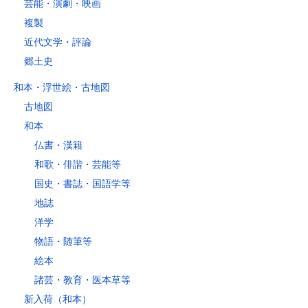
芸能・演劇・映画
複製
近代文学・評論
郷土史
和本・浮世絵・古地図
古地図
和本
仏書・漢籍
和歌・俳諧・芸能等
国史・書誌・国語学等
地誌
洋学
物語・随筆等
絵本
諸芸・教育・医本草等
新入荷（和本）