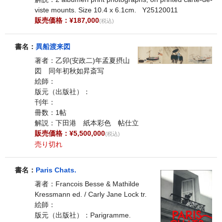
viste mounts. Size 10.4 x 6.1cm. Y25120011
販売価格：¥187,000
(税込)
書名：
異船渡来図
著者：乙卯(安政二)年孟夏摂山
図 同年初秋如昇斎写
絵師：
版元（出版社）：
刊年：
冊数：1帖
解説：下田港 紙本彩色 帖仕立
販売価格：¥5,500,000
(税込)
売り切れ
書名：
Paris Chats.
著者：Francois Besse & Mathilde
Kressmann ed. / Carly Jane Lock tr.
絵師：
版元（出版社）：Parigramme.