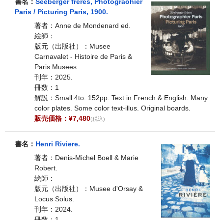
書名：
Seeberger freres, Photograohier
Paris / Picturing Paris, 1900.
著者：Anne de Mondenard ed.
絵師：
版元（出版社）：Musee
Carnavalet - Histoire de Paris &
Paris Musees.
刊年：2025.
冊数：1
解説：Small 4to. 152pp. Text in French & English. Many
color plates. Some color text-illus. Original boards.
販売価格：¥7,480
(税込)
書名：
Henri Riviere.
著者：Denis-Michel Boell & Marie
Robert.
絵師：
版元（出版社）：Musee d'Orsay &
Locus Solus.
刊年：2024.
冊数：1