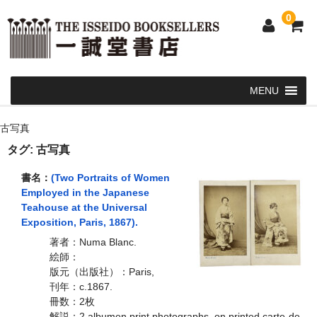
0
Home
古写真
和 書
タグ:
古写真
洋 書
書名：
(Two Portraits of Women
Employed in the Japanese
和本・浮世絵・古地図
Teahouse at the Universal
Exposition, Paris, 1867).
カート
著者：Numa Blanc.
絵師：
発送・支払い方法
版元（出版社）：Paris,
刊年：c.1867.
お問い合せ
冊数：2枚
解説：2 albumen print photographs, on printed carte-de-