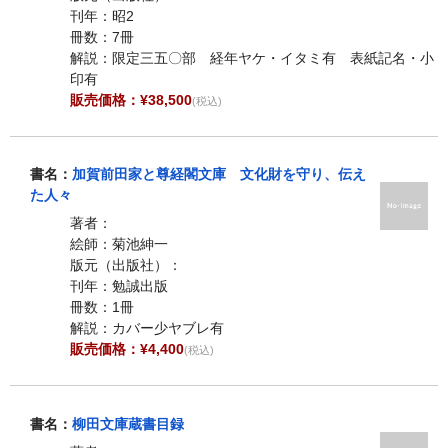
刊年：昭2
冊数：7冊
解説：限定三五〇部 経年ヤケ・イタミ有 表紙記名・小
印有
販売価格：¥38,500
(税込)
書名：
加賀前田家と尊経閣文庫 文化財を守り、伝え
た人々
著者：
絵師：菊池紳一
版元（出版社）：
刊年：勉誠出版
冊数：1冊
解説：カバー少ヤブレ有
販売価格：¥4,400
(税込)
書名：
柳田文庫蔵書目録