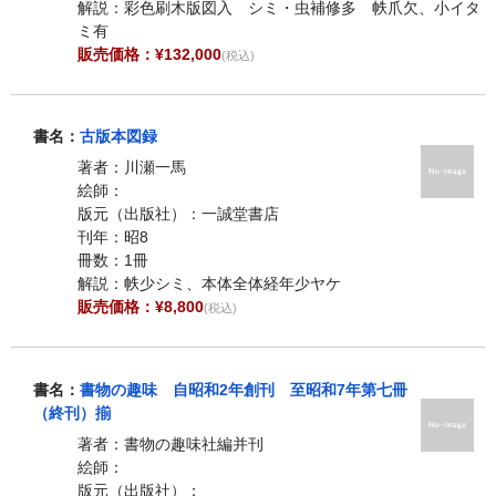
解説：彩色刷木版図入 シミ・虫補修多 帙爪欠、小イタ
ミ有
販売価格：¥132,000
(税込)
書名：
古版本図録
著者：川瀬一馬
絵師：
版元（出版社）：一誠堂書店
刊年：昭8
冊数：1冊
解説：帙少シミ、本体全体経年少ヤケ
販売価格：¥8,800
(税込)
書名：
書物の趣味 自昭和2年創刊 至昭和7年第七冊
（終刊）揃
著者：書物の趣味社編并刊
絵師：
版元（出版社）：