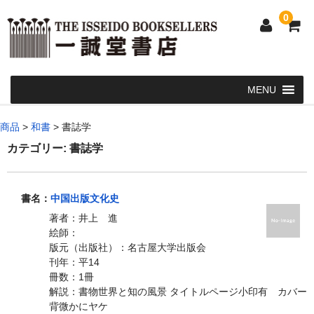
0
Home
商品
>
和書
>
書誌学
和 書
カテゴリー:
書誌学
洋 書
書名：
中国出版文化史
和本・浮世絵・古地図
著者：井上 進
カート
絵師：
版元（出版社）：名古屋大学出版会
発送・支払い方法
刊年：平14
冊数：1冊
お問い合せ
解説：書物世界と知の風景 タイトルページ小印有 カバー
背微かにヤケ