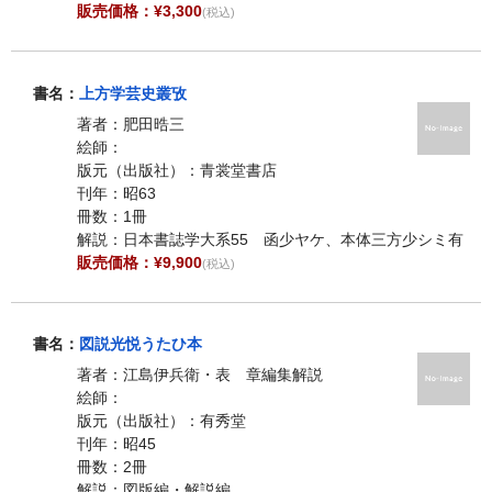
販売価格：¥3,300
(税込)
書名：
上方学芸史叢攷
著者：肥田晧三
絵師：
版元（出版社）：青裳堂書店
刊年：昭63
冊数：1冊
解説：日本書誌学大系55 函少ヤケ、本体三方少シミ有
販売価格：¥9,900
(税込)
書名：
図説光悦うたひ本
著者：江島伊兵衛・表 章編集解説
絵師：
版元（出版社）：有秀堂
刊年：昭45
冊数：2冊
解説：図版編・解説編