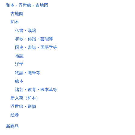
和本・浮世絵・古地図
古地図
和本
仏書・漢籍
和歌・俳諧・芸能等
国史・書誌・国語学等
地誌
洋学
物語・随筆等
絵本
諸芸・教育・医本草等
新入荷（和本）
浮世絵・刷物
絵巻
新商品