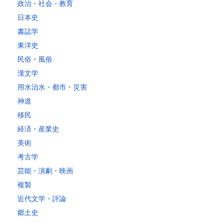
政治・社会・教育
日本史
書誌学
東洋史
民俗・風俗
漢文学
用水治水・都市・災害
神道
移民
経済・産業史
美術
考古学
芸能・演劇・映画
複製
近代文学・評論
郷土史