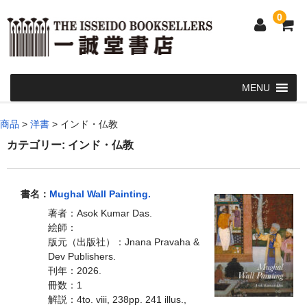
0
Home
商品
>
洋書
>
インド・仏教
和 書
カテゴリー:
インド・仏教
洋 書
書名：
Mughal Wall Painting.
和本・浮世絵・古地図
著者：Asok Kumar Das.
カート
絵師：
版元（出版社）：Jnana Pravaha &
発送・支払い方法
Dev Publishers.
刊年：2026.
お問い合せ
冊数：1
解説：4to. viii, 238pp. 241 illus.,