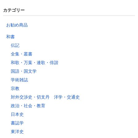
カテゴリー
お勧め商品
和書
伝記
全集・叢書
和歌・万葉・連歌・俳諧
国語・国文学
学術雑誌
宗教
対外交渉史・切支丹 洋学・交通史
政治・社会・教育
日本史
書誌学
東洋史