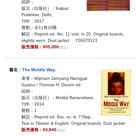
絵師：
版元（出版社）：Kalpaz
Publisher, Delhi,
刊年：2017.
冊数：全11巻20冊
解説：Reprint ed. 4to. 11 vols. in 20. Original boards,
slightly worn. Dust jacket. Y26070121
販売価格：¥55,000
(税込)
書名：
The Middle Way.
著者：Mipham Jamyang Namgyal
Gyatso / Thomas H. Doctor ed.
絵師：
版元（出版社）：Motilal Banarsidass.
刊年：2014.
冊数：1
解説：Reprint ed. 8vo. xx, iii, 778pp.
Text in Tibetan & English. Original boards. Dust jacket.
販売価格：¥4,840
(税込)