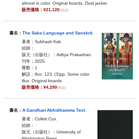
almost in color. Original boards. Dust jacket.
販売価格：¥21,120
(税込)
書名：
The Saka Language and Sanskrit.
著者：Subhash Kak.
絵師：
版元（出版社）：Aditya Prakashan.
刊年：2025.
冊数：1
解説：8vo. 123, (3)pp. Some color
illus. Original boards.
販売価格：¥4,290
(税込)
書名：
A Gandhari Abhidhamma Text.
著者：Collett Cox.
絵師：
版元（出版社）：University of
Washington Press.