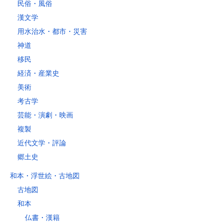
民俗・風俗
漢文学
用水治水・都市・災害
神道
移民
経済・産業史
美術
考古学
芸能・演劇・映画
複製
近代文学・評論
郷土史
和本・浮世絵・古地図
古地図
和本
仏書・漢籍