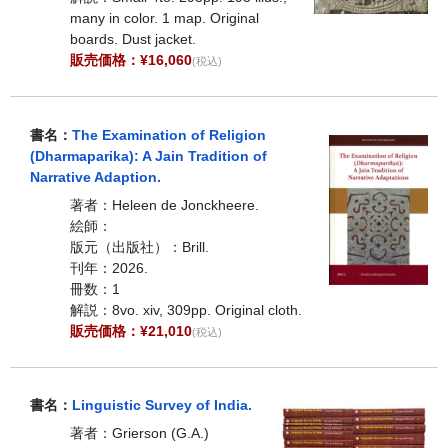
many in color. 1 map. Original
boards. Dust jacket.
販売価格：¥16,060
(税込)
書名：
The Examination of Religion
(Dharmaparika): A Jain Tradition of
Narrative Adaption.
著者：Heleen de Jonckheere.
絵師：
版元（出版社）：Brill.
刊年：2026.
冊数：1
解説：8vo. xiv, 309pp. Original cloth.
販売価格：¥21,010
(税込)
書名：
Linguistic Survey of India.
著者：Grierson (G.A.)