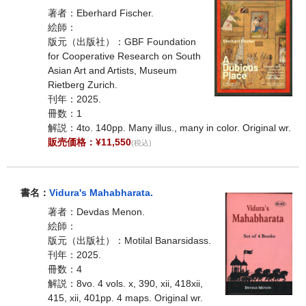
著者：Eberhard Fischer.
絵師：
版元（出版社）：GBF Foundation
for Cooperative Research on South
Asian Art and Artists, Museum
Rietberg Zurich.
刊年：2025.
冊数：1
解説：4to. 140pp. Many illus., many in color. Original wr.
販売価格：¥11,550
(税込)
書名：
Vidura's Mahabharata.
著者：Devdas Menon.
絵師：
版元（出版社）：Motilal Banarsidass.
刊年：2025.
冊数：4
解説：8vo. 4 vols. x, 390, xii, 418xii,
415, xii, 401pp. 4 maps. Original wr.