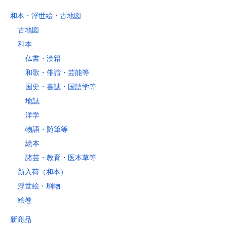
和本・浮世絵・古地図
古地図
和本
仏書・漢籍
和歌・俳諧・芸能等
国史・書誌・国語学等
地誌
洋学
物語・随筆等
絵本
諸芸・教育・医本草等
新入荷（和本）
浮世絵・刷物
絵巻
新商品