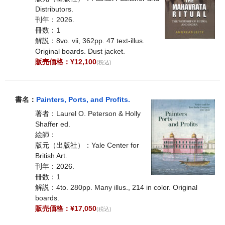
Distributors.
刊年：2026.
冊数：1
解説：8vo. vii, 362pp. 47 text-illus.
Original boards. Dust jacket.
販売価格：¥12,100
(税込)
書名：
Painters, Ports, and Profits.
著者：Laurel O. Peterson & Holly
Shaffer ed.
絵師：
版元（出版社）：Yale Center for
British Art.
刊年：2026.
冊数：1
解説：4to. 280pp. Many illus., 214 in color. Original
boards.
販売価格：¥17,050
(税込)