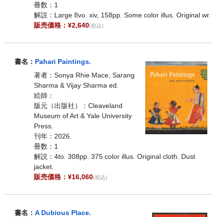
冊数：1
解説：Large 8vo. xiv, 158pp. Some color illus. Original wr.
販売価格：¥2,640
(税込)
書名：
Pahari Paintings.
著者：Sonya Rhie Mace, Sarang
Sharma & Vijay Sharma ed.
絵師：
版元（出版社）：Cleaveland
Museum of Art & Yale University
Press.
刊年：2026.
冊数：1
解説：4to. 308pp. 375 color illus. Original cloth. Dust
jacket.
販売価格：¥16,060
(税込)
書名：
A Dubious Place.