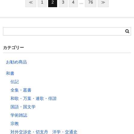
≪
1
2
3
4
…
76
≫
カテゴリー
お勧め商品
和書
伝記
全集・叢書
和歌・万葉・連歌・俳諧
国語・国文学
学術雑誌
宗教
対外交渉史・切支丹 洋学・交通史