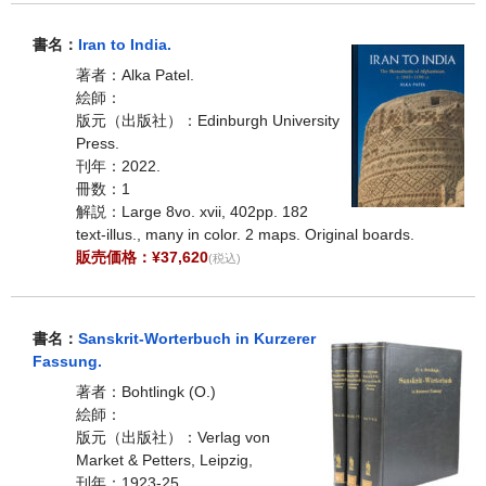
書名：
Iran to India.
著者：Alka Patel.
絵師：
版元（出版社）：Edinburgh University
Press.
刊年：2022.
冊数：1
解説：Large 8vo. xvii, 402pp. 182
text-illus., many in color. 2 maps. Original boards.
販売価格：¥37,620
(税込)
書名：
Sanskrit-Worterbuch in Kurzerer
Fassung.
著者：Bohtlingk (O.)
絵師：
版元（出版社）：Verlag von
Market & Petters, Leipzig,
刊年：1923-25.