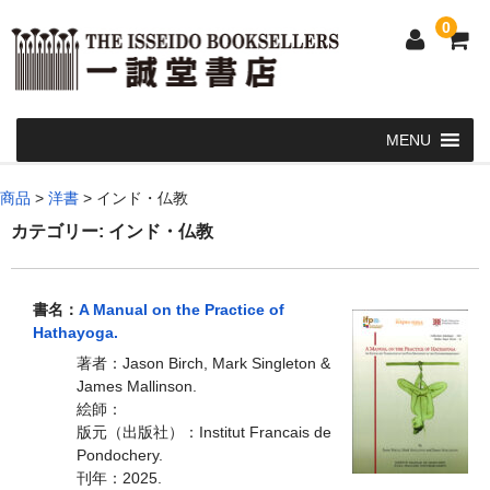
0
Home
商品
>
洋書
>
インド・仏教
和 書
カテゴリー:
インド・仏教
洋 書
書名：
A Manual on the Practice of
和本・浮世絵・古地図
Hathayoga.
カート
著者：Jason Birch, Mark Singleton &
James Mallinson.
発送・支払い方法
絵師：
版元（出版社）：Institut Francais de
お問い合せ
Pondochery.
刊年：2025.