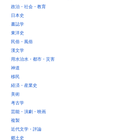
政治・社会・教育
日本史
書誌学
東洋史
民俗・風俗
漢文学
用水治水・都市・災害
神道
移民
経済・産業史
美術
考古学
芸能・演劇・映画
複製
近代文学・評論
郷土史