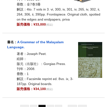
冊数：全7巻3冊
解説：4to. 7 vols in 3. vi, 300, iv, 301, iv, 265, iv, 302, ii,
264, 306, ii, 390pp. Frontispiece. Original cloth, spotted
on the edges and endpapers, priva
販売価格：¥33,000
(税込)
書名：
A Grammar of the Malayalam
Language.
著者：Joseph Peet.
絵師：
版元（出版社）：Gorgias Press.
刊年：2008.
冊数：1
解説：Facsimile reprint ed. 8vo. ix, 3-
187pp. Original boards.
販売価格：¥34,100
(税込)