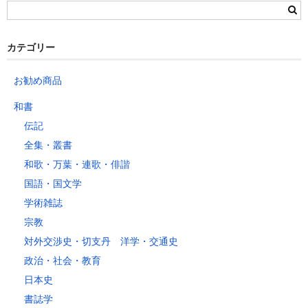
群馬県
静岡県
青森県
宮城県
富山県
埼玉県
新潟県
愛知県
北海道
秋田県
山形県
石川県
千葉県
長野県
三重県
カテゴリー
岩手県
福島県
福井県
神奈川県
岐阜県
東京都
お勧め商品
山梨県
～2kg
1,460
1,060
940
940
940
940
940
1
和書
～5kg
1,740
1,350
1,230
1,230
1,230
1,230
1,230
1
伝記
～10kg
2,050
1,650
1,530
1,530
1,530
1,530
1,530
1
全集・叢書
～15kg
2,610
2,170
2,040
2,040
2,040
2,040
2,040
2
和歌・万葉・連歌・俳諧
～20kg
3,250
2,780
2,630
2,630
2,630
2,630
2,630
2
国語・国文学
～25kg
3,630
3,160
3,020
3,020
3,020
3,020
3,020
3
学術雑誌
～30kg
5,220
4,480
3,680
3,680
3,680
3,680
3,680
4
宗教
対外交渉史・切支丹 洋学・交通史
レターパックプラス
政治・社会・教育
税込600円（全国一律）
日本史
4kg以内で封筒（縦34 × 横24.8cm）に封入可能な書籍に限ります。
書誌学