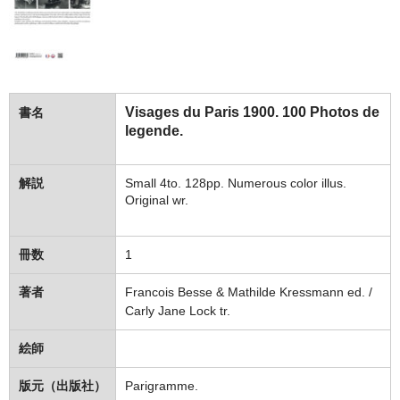
Visages du Paris 1900. 100 Photos de
書名
legende.
解説
Small 4to. 128pp. Numerous color illus.
Original wr.
冊数
1
著者
Francois Besse & Mathilde Kressmann ed. /
Carly Jane Lock tr.
絵師
版元（出版社）
Parigramme.