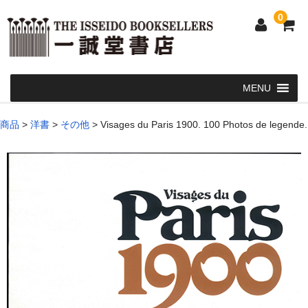
0
Home
商品
>
洋書
>
その他
>
Visages du Paris 1900. 100 Photos de legende.
和 書
洋 書
和本・浮世絵・古地図
カート
発送・支払い方法
お問い合せ