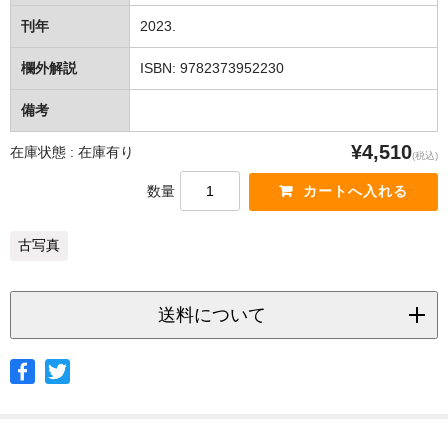
刊年
2023.
欄外解説
ISBN: 9782373952230
備考
¥4,510
在庫状態 : 在庫有り
(税込)
数量
古写真
送料について
◆ヤマト宅急便
サイズ
北海道
北東北
南東北
関東
信越
北陸
中部
茨城県
栃木県