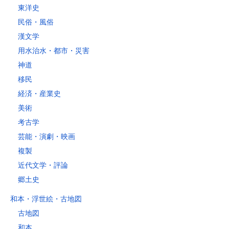
レターパックライト
東洋史
税込430円（全国一律）
民俗・風俗
4kg以内で封筒（縦34 × 横24.8×厚さ3cm）に封入可能な書籍に限り
ます。
漢文学
用水治水・都市・災害
神道
移民
経済・産業史
美術
考古学
芸能・演劇・映画
複製
近代文学・評論
郷土史
和本・浮世絵・古地図
古地図
和本