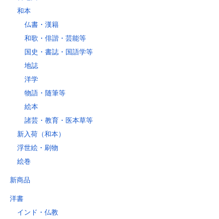
和本
仏書・漢籍
和歌・俳諧・芸能等
国史・書誌・国語学等
地誌
洋学
物語・随筆等
絵本
諸芸・教育・医本草等
新入荷（和本）
浮世絵・刷物
絵巻
新商品
洋書
インド・仏教