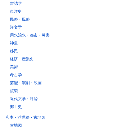
書誌学
レターパックライト
東洋史
税込430円（全国一律）
民俗・風俗
4kg以内で封筒（縦34 × 横24.8×厚さ3cm）に封入可能な書籍に限り
ます。
漢文学
用水治水・都市・災害
神道
移民
経済・産業史
美術
考古学
芸能・演劇・映画
複製
近代文学・評論
郷土史
和本・浮世絵・古地図
古地図