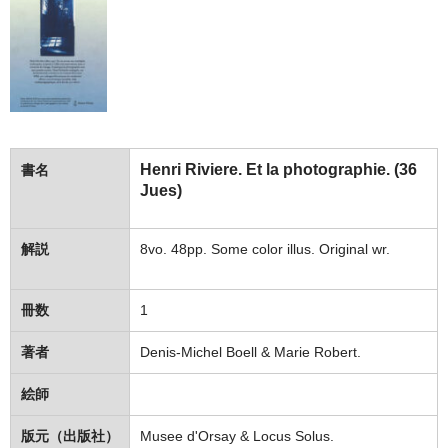
Henri Riviere. Et la photographie. (36
書名
Jues)
解説
8vo. 48pp. Some color illus. Original wr.
冊数
1
著者
Denis-Michel Boell & Marie Robert.
絵師
版元（出版社）
Musee d'Orsay & Locus Solus.