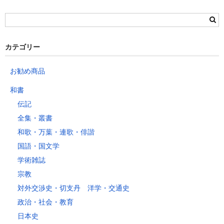
茨城県
栃木県
群馬県
静岡県
青森県
宮城県
富山県
埼玉県
新潟県
愛知県
北海道
秋田県
山形県
石川県
千葉県
長野県
三重県
カテゴリー
岩手県
福島県
福井県
神奈川県
岐阜県
東京都
お勧め商品
山梨県
～2kg
1,460
1,060
940
940
940
940
940
1
和書
～5kg
1,740
1,350
1,230
1,230
1,230
1,230
1,230
1
伝記
～10kg
2,050
1,650
1,530
1,530
1,530
1,530
1,530
1
全集・叢書
～15kg
2,610
2,170
2,040
2,040
2,040
2,040
2,040
2
和歌・万葉・連歌・俳諧
～20kg
3,250
2,780
2,630
2,630
2,630
2,630
2,630
2
国語・国文学
～25kg
3,630
3,160
3,020
3,020
3,020
3,020
3,020
3
学術雑誌
～30kg
5,220
4,480
3,680
3,680
3,680
3,680
3,680
4
宗教
対外交渉史・切支丹 洋学・交通史
レターパックプラス
政治・社会・教育
税込600円（全国一律）
日本史
4kg以内で封筒（縦34 × 横24.8cm）に封入可能な書籍に限ります。