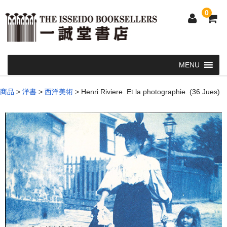
0
Home
商品
>
洋書
>
西洋美術
>
Henri Riviere. Et la photographie. (36 Jues)
和 書
洋 書
和本・浮世絵・古地図
カート
発送・支払い方法
お問い合せ