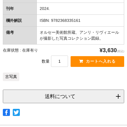
刊年
2024.
欄外解説
ISBN: 9782368335161
備考
オルセー美術館所蔵、アンリ・リヴィエール
が撮影した写真コレクション図録。
¥3,630
在庫状態 : 在庫有り
(税込)
数量
古写真
送料について
◆ヤマト宅急便
サイズ
北海道
北東北
南東北
関東
信越
北陸
中部