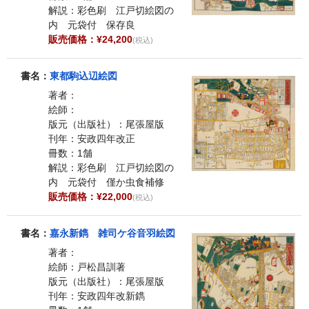
解説：彩色刷 江戸切絵図の
内 元袋付 保存良
販売価格：¥24,200
(税込)
書名：
東都駒込辺絵図
著者：
絵師：
版元（出版社）：尾張屋版
刊年：安政四年改正
冊数：1舗
解説：彩色刷 江戸切絵図の
内 元袋付 僅か虫食補修
販売価格：¥22,000
(税込)
書名：
嘉永新鐫 雑司ケ谷音羽絵図
著者：
絵師：戸松昌訓著
版元（出版社）：尾張屋版
刊年：安政四年改新鐫