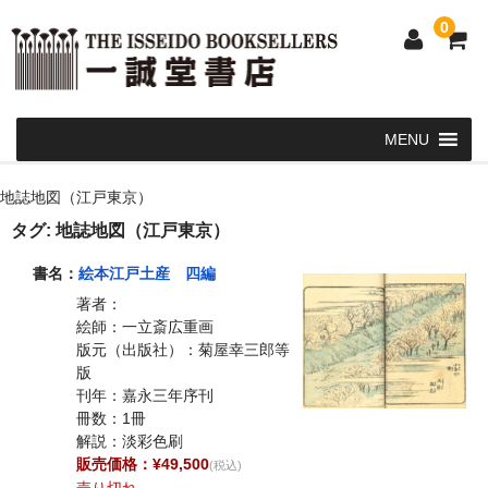
0
Home
地誌地図（江戸東京）
和 書
タグ:
地誌地図（江戸東京）
洋 書
書名：
絵本江戸土産 四編
著者：
和本・浮世絵・古地図
絵師：一立斎広重画
版元（出版社）：菊屋幸三郎等
カート
版
刊年：嘉永三年序刊
発送・支払い方法
冊数：1冊
解説：淡彩色刷
お問い合せ
販売価格：¥49,500
(税込)
売り切れ