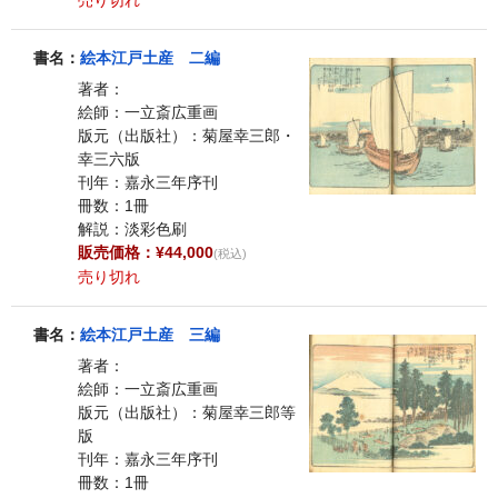
書名：
絵本江戸土産 二編
著者：
絵師：一立斎広重画
版元（出版社）：菊屋幸三郎・
幸三六版
刊年：嘉永三年序刊
冊数：1冊
解説：淡彩色刷
販売価格：¥44,000
(税込)
売り切れ
書名：
絵本江戸土産 三編
著者：
絵師：一立斎広重画
版元（出版社）：菊屋幸三郎等
版
刊年：嘉永三年序刊
冊数：1冊