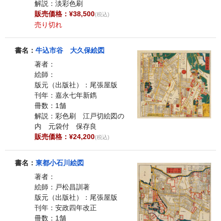
解説：淡彩色刷
販売価格：¥38,500
(税込)
売り切れ
書名：
牛込市谷 大久保絵図
著者：
絵師：
版元（出版社）：尾張屋版
刊年：嘉永七年新鐫
冊数：1舗
解説：彩色刷 江戸切絵図の
内 元袋付 保存良
販売価格：¥24,200
(税込)
書名：
東都小石川絵図
著者：
絵師：戸松昌訓著
版元（出版社）：尾張屋版
刊年：安政四年改正
冊数：1舗