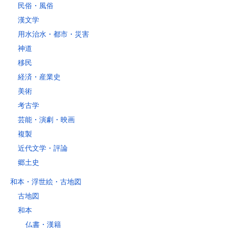
民俗・風俗
漢文学
用水治水・都市・災害
神道
移民
経済・産業史
美術
考古学
芸能・演劇・映画
複製
近代文学・評論
郷土史
和本・浮世絵・古地図
古地図
和本
仏書・漢籍