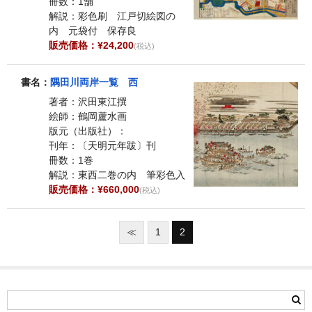
冊数：1舗
解説：彩色刷 江戸切絵図の
内 元袋付 保存良
販売価格：¥24,200
(税込)
書名：
隅田川両岸一覧 西
著者：沢田東江撰
絵師：鶴岡蘆水画
版元（出版社）：
刊年：〔天明元年跋〕刊
冊数：1巻
解説：東西二巻の内 筆彩色入
販売価格：¥660,000
(税込)
≪
1
2