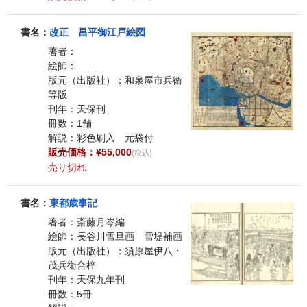
書名：
改正 昌平御江戸絵図
著者：
絵師：
版元（出版社）：和泉屋市兵衛
等版
刊年：天保刊
冊数：1舗
解説：彩色刷入 元袋付
販売価格：¥55,000
(税込)
売り切れ
書名：
東都歳事記
著者：斎藤月岑編
絵師：長谷川雪旦画 雪堤補画
版元（出版社）：須原屋伊八・
茂兵衛合梓
刊年：天保九年刊
冊数：5冊