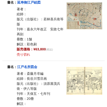
書名：
延寿御江戸絵図
著者：
絵師：
版元（出版社）：若林喜兵衛等
版
刊年：嘉永六年改正 安政七年
再刻
冊数：1舗
解説：彩色刷
販売価格：¥63,800
(税込)
売り切れ
書名：
江戸名所図会
著者：斎藤月岑編
絵師：長谷川雪旦画
版元（出版社）：須原屋茂兵
衛・伊八等版
刊年：天保五・七年刊
冊数：20冊
解説：