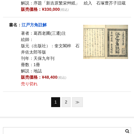
解説：序題「新吉原繁栄艸紙」 絵入 石塚豊芥子旧蔵
販売価格：¥330,000
(税込)
書名：
江戸方角註解
著者：葛西老圃(三遷)注
絵師：
版元（出版社）：奎文閣梓 石
井佐太郎等版
刊年：天保九年刊
冊数：1冊
解説：地誌
販売価格：¥48,400
(税込)
売り切れ
1
2
≫