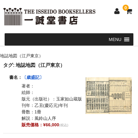
0
Home
地誌地図（江戸東京）
和 書
タグ:
地誌地図（江戸東京）
洋 書
書名：
〔歳盛記〕
著者：
和本・浮世絵・古地図
絵師：
版元（出版社）：玉家如山蔵版
カート
刊年：乙丑(慶応元)年刊
冊数：1冊
発送・支払い方法
解説：風鈴山人序
販売価格：¥66,000
(税込)
お問い合せ