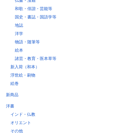
仏書・漢籍
和歌・俳諧・芸能等
国史・書誌・国語学等
地誌
洋学
物語・随筆等
絵本
諸芸・教育・医本草等
新入荷（和本）
浮世絵・刷物
絵巻
新商品
洋書
インド・仏教
オリエント
その他