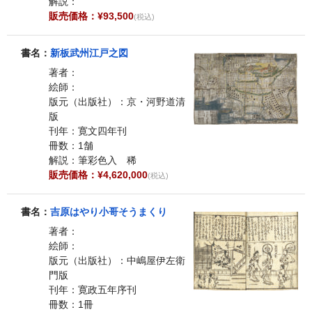
解説：
販売価格：¥93,500
(税込)
書名：
新板武州江戸之図
著者：
絵師：
版元（出版社）：京・河野道清
版
刊年：寛文四年刊
冊数：1舗
解説：筆彩色入 稀
販売価格：¥4,620,000
(税込)
書名：
吉原はやり小哥そうまくり
著者：
絵師：
版元（出版社）：中嶋屋伊左衛
門版
刊年：寛政五年序刊
冊数：1冊