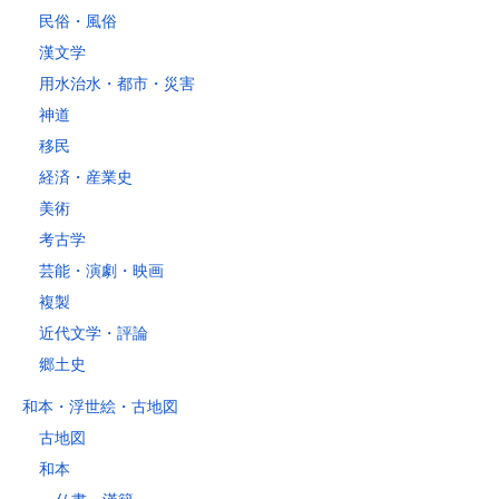
民俗・風俗
漢文学
用水治水・都市・災害
神道
移民
経済・産業史
美術
考古学
芸能・演劇・映画
複製
近代文学・評論
郷土史
和本・浮世絵・古地図
古地図
和本