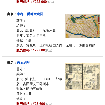
販売価格：¥242,000
(税込)
書名：
東都 番町大絵図
著者：
絵師：
版元（出版社）：尾張屋版
刊年：文久元年再版
冊数：1舗
解説：彩色刷 江戸切絵図の内 元袋付 少虫食補修
販売価格：¥22,000
(税込)
書名：
吉原細見
著者：
絵師：
版元（出版社）：玉屋山三郎蔵
版 吉田屋文三郎製本
刊年：明治五年刊
冊数：1冊
解説：
販売価格：¥28,600
(税込)