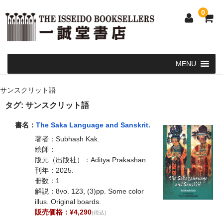
0
Home
サンスクリット語
和 書
タグ:
サンスクリット語
洋 書
書名：
The Saka Language and Sanskrit.
著者：Subhash Kak.
和本・浮世絵・古地図
絵師：
版元（出版社）：Aditya Prakashan.
カート
刊年：2025.
冊数：1
発送・支払い方法
解説：8vo. 123, (3)pp. Some color
illus. Original boards.
お問い合せ
販売価格：¥4,290
(税込)