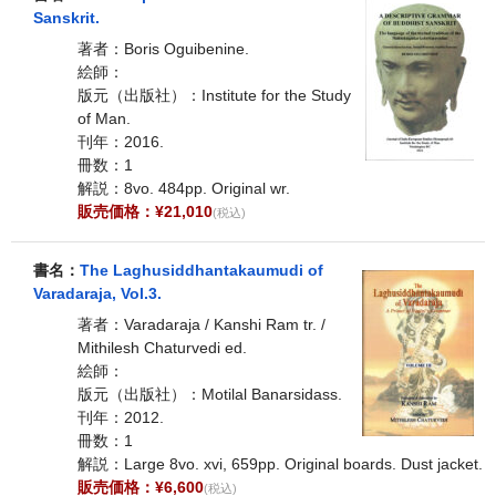
Sanskrit.
著者：Boris Oguibenine.
絵師：
版元（出版社）：Institute for the Study
of Man.
刊年：2016.
冊数：1
解説：8vo. 484pp. Original wr.
販売価格：¥21,010
(税込)
書名：
The Laghusiddhantakaumudi of
Varadaraja, Vol.3.
著者：Varadaraja / Kanshi Ram tr. /
Mithilesh Chaturvedi ed.
絵師：
版元（出版社）：Motilal Banarsidass.
刊年：2012.
冊数：1
解説：Large 8vo. xvi, 659pp. Original boards. Dust jacket.
販売価格：¥6,600
(税込)