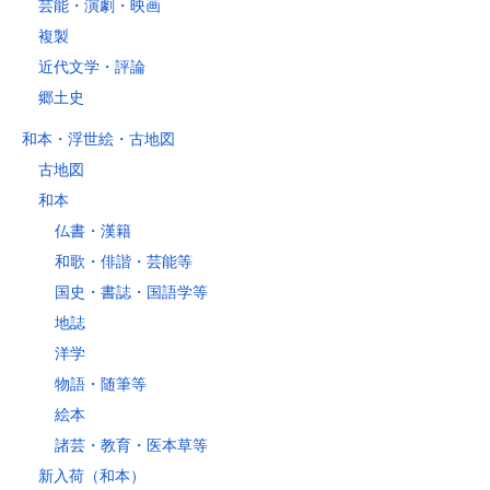
芸能・演劇・映画
複製
近代文学・評論
郷土史
和本・浮世絵・古地図
古地図
和本
仏書・漢籍
和歌・俳諧・芸能等
国史・書誌・国語学等
地誌
洋学
物語・随筆等
絵本
諸芸・教育・医本草等
新入荷（和本）