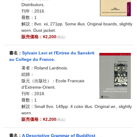
Distributors.
刊年：2016.
冊数：1
解説：8vo. xii, 271pp. Some illus. Original boards, slightly
worn. Dust jacket.
販売価格：¥2,200
(税込)
書名：
Sylvain Levi et l'Entree du Sanskrit
au College du France.
著者：Roland Lardinois.
絵師：
版元（出版社）：Ecole Francais
d'Extreme-Orient.
刊年：2018.
冊数：1
解説：Small 8vo. 148pp. 4 color illus. Original wr., slightly
worn.
販売価格：¥2,200
(税込)
書名：
A Descriptive Grammar of Buddhist