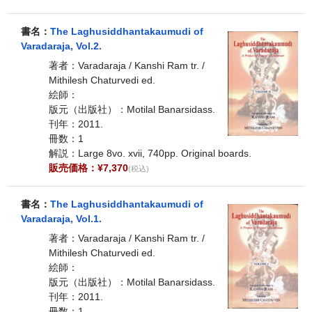
書名：
The Laghusiddhantakaumudi of
Varadaraja, Vol.2.
著者：Varadaraja / Kanshi Ram tr. /
Mithilesh Chaturvedi ed.
絵師：
版元（出版社）：Motilal Banarsidass.
刊年：2011.
冊数：1
解説：Large 8vo. xvii, 740pp. Original boards.
販売価格：¥7,370
(税込)
書名：
The Laghusiddhantakaumudi of
Varadaraja, Vol.1.
著者：Varadaraja / Kanshi Ram tr. /
Mithilesh Chaturvedi ed.
絵師：
版元（出版社）：Motilal Banarsidass.
刊年：2011.
冊数：1