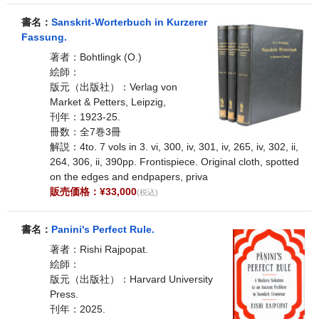
書名：
Sanskrit-Worterbuch in Kurzerer
Fassung.
著者：Bohtlingk (O.)
絵師：
版元（出版社）：Verlag von
Market & Petters, Leipzig,
刊年：1923-25.
冊数：全7巻3冊
解説：4to. 7 vols in 3. vi, 300, iv, 301, iv, 265, iv, 302, ii,
264, 306, ii, 390pp. Frontispiece. Original cloth, spotted
on the edges and endpapers, priva
販売価格：¥33,000
(税込)
書名：
Panini's Perfect Rule.
著者：Rishi Rajpopat.
絵師：
版元（出版社）：Harvard University
Press.
刊年：2025.