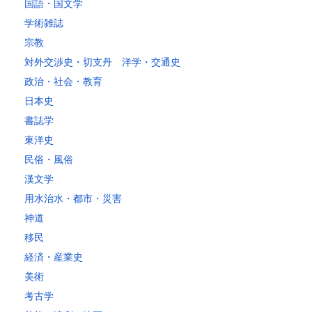
国語・国文学
学術雑誌
宗教
対外交渉史・切支丹 洋学・交通史
政治・社会・教育
日本史
書誌学
東洋史
民俗・風俗
漢文学
用水治水・都市・災害
神道
移民
経済・産業史
美術
考古学