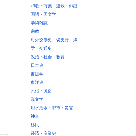
和歌・万葉・連歌・俳諧
国語・国文学
学術雑誌
宗教
対外交渉史・切支丹 洋
学・交通史
政治・社会・教育
日本史
書誌学
東洋史
民俗・風俗
漢文学
用水治水・都市・災害
神道
移民
経済・産業史