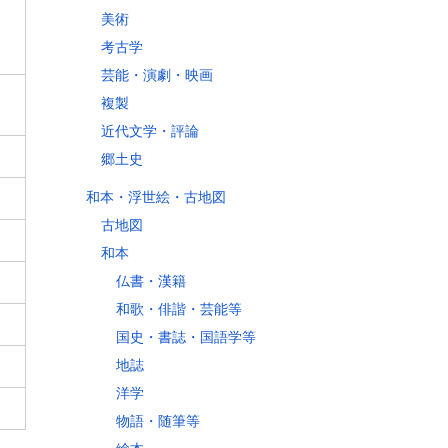
美術
考古学
芸能・演劇・映画
複製
近代文学・評論
郷土史
和本・浮世絵・古地図
古地図
和本
仏書・漢籍
和歌・俳諧・芸能等
国史・書誌・国語学等
地誌
洋学
物語・随筆等