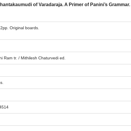
antakaumudi of Varadaraja. A Primer of Panini’s Grammar.
22pp. Original boards.
i Ram tr. / Mithilesh Chaturvedi ed.
s.
4514