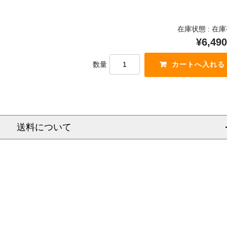
在庫状態 : 在
¥6,490
数量
送料について
信越
北陸
中部
関西
中国
四国
九州
沖
県
福岡県
県
大阪府
岡山県
佐賀県
県
静岡県
京都府
香川県
富山県
広島県
長崎県
県
新潟県
愛知県
滋賀県
徳島県
石川県
山口県
熊本県
沖
県
長野県
三重県
奈良県
愛媛県