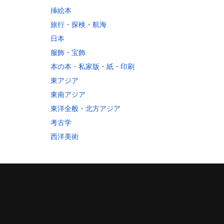
挿絵本
旅行・探検・航海
日本
60
服飾・宝飾
70
本の本・私家版・紙・印刷
10
東アジア
60
東南アジア
30
東洋全般・北方アジア
80
考古学
10
西洋美術