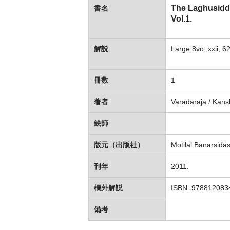
The Laghusiddh
書名
Vol.1.
解説
Large 8vo. xxii, 6
冊数
1
著者
Varadaraja / Kansh
絵師
版元（出版社）
Motilal Banarsidas
刊年
2011.
欄外解説
ISBN: 978812083
備考