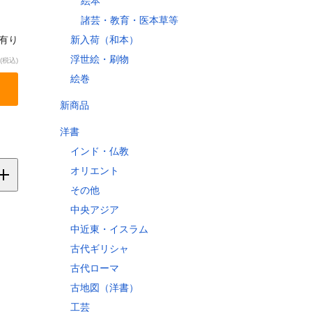
絵本
諸芸・教育・医本草等
新入荷（和本）
庫有り
浮世絵・刷物
(税込)
絵巻
新商品
洋書
インド・仏教
オリエント
その他
中央アジア
中近東・イスラム
縄
古代ギリシャ
古代ローマ
古地図（洋書）
縄県
工芸