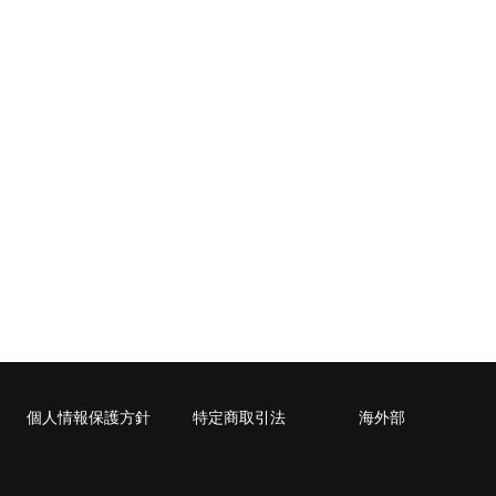
福井県
鳥取県
大分県
県
岐阜県
和歌山県
高知県
島根県
宮崎県
都
兵庫県
鹿児島県
県
940
940
940
1,060
1,190
1,190
1,460
1,4
1,230
1,230
1,230
1,350
1,480
1,480
1,740
2,0
1,530
1,530
1,530
1,650
1,790
1,790
2,050
2,7
2,040
2,040
2,040
2,170
2,310
2,310
2,610
3,3
2,630
2,630
2,630
2,780
2,930
2,930
3,250
4,0
3,020
3,020
3,020
3,160
3,320
3,320
3,630
4,6
3,680
3,680
3,680
4,480
4,900
4,900
5,220
7,2
封入可能な書籍に限ります。
個人情報保護方針
特定商取引法
海外部
cm）に封入可能な書籍に限ります。