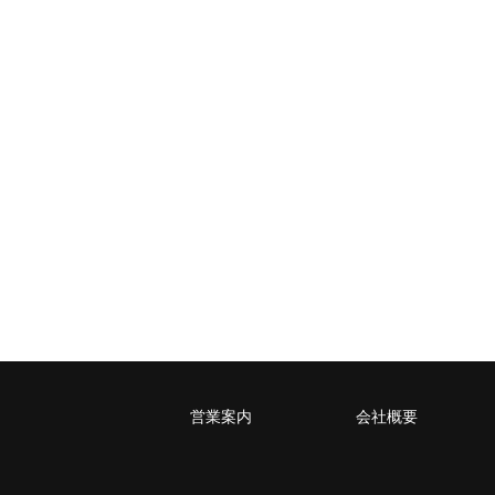
岩手県
福島県
神奈川
東京
山梨
～2kg
1,460
1,060
940
940
～5kg
1,740
1,350
1,230
1,230
～10kg
2,050
1,650
1,530
1,530
～15kg
2,610
2,170
2,040
2,040
～20kg
3,250
2,780
2,630
2,630
～25kg
3,630
3,160
3,020
3,020
～30kg
5,220
4,480
3,680
3,680
レターパックプラス
税込600円（全国一律）
4kg以内で封筒（縦34 × 横24.8cm）に
営業案内
会社概要
レターパックライト
税込430円（全国一律）
4kg以内で封筒（縦34 × 横24.8×厚さ3