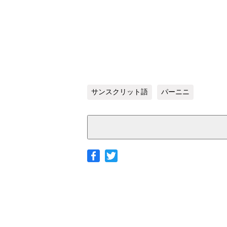
サンスクリット語
パーニニ
◆ヤマト宅急便
サイズ
北海道
北東北
南東北
関東
茨城
栃木
群馬
青森県
宮城県
埼玉
北海道
秋田県
山形県
千葉