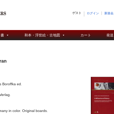
ゲスト
ログイン
新規会
 書
和本・浮世絵・古地図
カート
発送
ran
 Boroffka ed.
erlag.
any in color. Original boards.