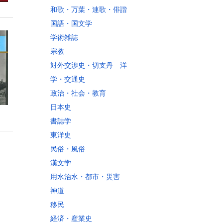
和歌・万葉・連歌・俳諧
国語・国文学
学術雑誌
宗教
対外交渉史・切支丹 洋
学・交通史
政治・社会・教育
日本史
書誌学
東洋史
民俗・風俗
漢文学
用水治水・都市・災害
神道
移民
経済・産業史