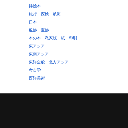
挿絵本
旅行・探検・航海
日本
服飾・宝飾
本の本・私家版・紙・印刷
東アジア
東南アジア
東洋全般・北方アジア
考古学
西洋美術