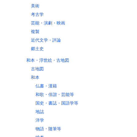
美術
考古学
芸能・演劇・映画
複製
近代文学・評論
郷土史
和本・浮世絵・古地図
古地図
和本
仏書・漢籍
和歌・俳諧・芸能等
国史・書誌・国語学等
地誌
洋学
物語・随筆等