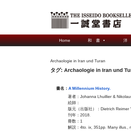
Home
和 書
洋
Archaologie in Iran und Turan
タグ:
Archaologie in Iran und Tu
書名：
A Millennium History.
著者：Johanna Lhuillier & Nikolaus
絵師：
版元（出版社）：Dietrich Reimer V
刊年：2018.
冊数：1
解説：4to. ix, 351pp. Many illus., m