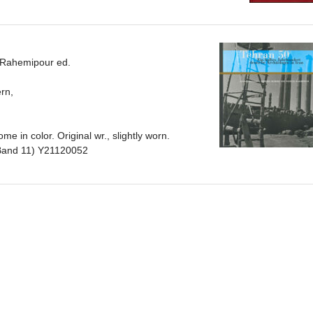
 Rahemipour ed.
rn,
e in color. Original wr., slightly worn.
 Band 11) Y21120052