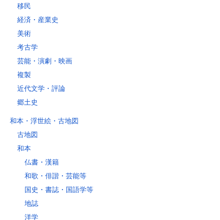
移民
経済・産業史
美術
考古学
芸能・演劇・映画
複製
近代文学・評論
郷土史
和本・浮世絵・古地図
古地図
和本
仏書・漢籍
和歌・俳諧・芸能等
国史・書誌・国語学等
地誌
洋学