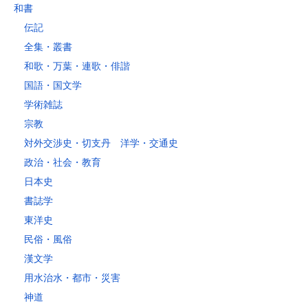
和書
伝記
全集・叢書
和歌・万葉・連歌・俳諧
国語・国文学
学術雑誌
宗教
対外交渉史・切支丹 洋学・交通史
政治・社会・教育
日本史
書誌学
東洋史
民俗・風俗
漢文学
用水治水・都市・災害
神道