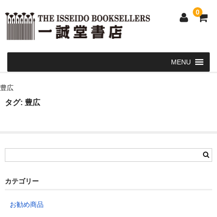
0
Home
豊広
和 書
タグ:
豊広
洋 書
和本・浮世絵・古地図
カート
発送・支払い方法
カテゴリー
お問い合せ
お勧め商品