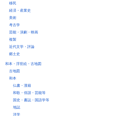
移民
経済・産業史
美術
考古学
芸能・演劇・映画
複製
近代文学・評論
郷土史
和本・浮世絵・古地図
古地図
和本
仏書・漢籍
和歌・俳諧・芸能等
国史・書誌・国語学等
地誌
洋学