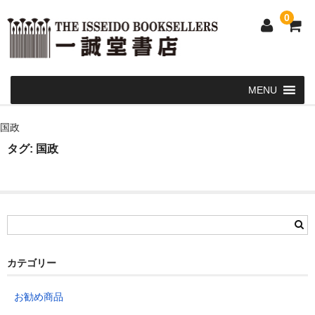
0
Home
国政
和 書
タグ:
国政
洋 書
和本・浮世絵・古地図
カート
発送・支払い方法
カテゴリー
お問い合せ
お勧め商品