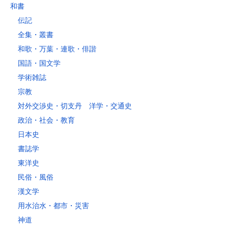
和書
伝記
全集・叢書
和歌・万葉・連歌・俳諧
国語・国文学
学術雑誌
宗教
対外交渉史・切支丹 洋学・交通史
政治・社会・教育
日本史
書誌学
東洋史
民俗・風俗
漢文学
用水治水・都市・災害
神道