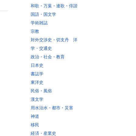
和歌・万葉・連歌・俳諧
国語・国文学
学術雑誌
宗教
対外交渉史・切支丹 洋
学・交通史
政治・社会・教育
日本史
書誌学
東洋史
民俗・風俗
漢文学
用水治水・都市・災害
神道
移民
経済・産業史