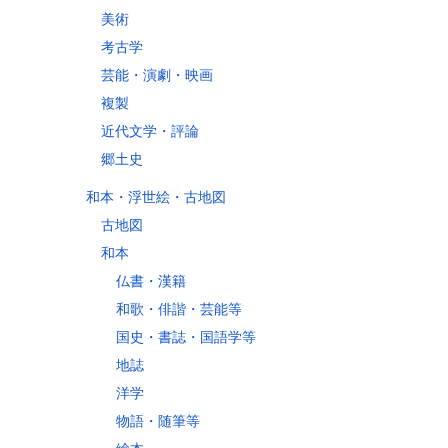
美術
考古学
芸能・演劇・映画
複製
近代文学・評論
郷土史
和本・浮世絵・古地図
古地図
和本
仏書・漢籍
和歌・俳諧・芸能等
国史・書誌・国語学等
地誌
洋学
物語・随筆等