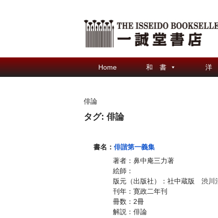
Home
和 書
洋
俳論
タグ:
俳論
書名：
俳諧第一義集
著者：鼻中庵三力著
絵師：
版元（出版社）：社中蔵版 渋川
刊年：寛政二年刊
冊数：2冊
解説：俳論