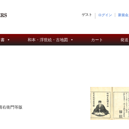
ゲスト
ログイン
新規会
 書
和本・浮世絵・古地図
カート
発送
清右衛門等版