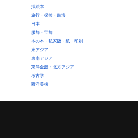
挿絵本
旅行・探検・航海
日本
服飾・宝飾
本の本・私家版・紙・印刷
東アジア
東南アジア
東洋全般・北方アジア
考古学
西洋美術