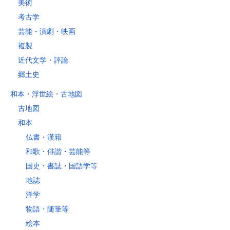
美術
考古学
芸能・演劇・映画
複製
近代文学・評論
郷土史
和本・浮世絵・古地図
古地図
和本
仏書・漢籍
和歌・俳諧・芸能等
国史・書誌・国語学等
地誌
洋学
物語・随筆等
絵本