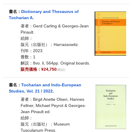
書名：
Dictionary and Thesaurus of
Tocharian A.
著者：Gerd Carling & Georges-Jean
Pinault.
絵師：
版元（出版社）：Harrassowitz.
刊年：2023.
冊数：1
解説：8vo. li, 564pp. Original boards.
販売価格：¥24,750
(税込)
書名：
Tocharian and Indo-European
Studies, Vol. 21 / 2022.
著者：Birgit Anette Olsen, Hannes
Fellner, Michael Peyrot & Georges-
Jean Pinault ed.
絵師：
版元（出版社）：Museum
Tusculanum Press.