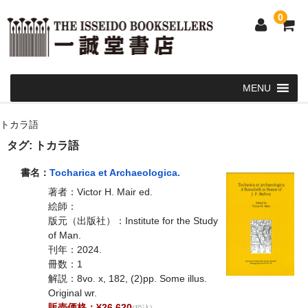
0
Home
トカラ語
和 書
タグ:
トカラ語
洋 書
書名：
Tocharica et Archaeologica.
著者：Victor H. Mair ed.
和本・浮世絵・古地図
絵師：
版元（出版社）：Institute for the Study
カート
of Man.
刊年：2024.
発送・支払い方法
冊数：1
解説：8vo. x, 182, (2)pp. Some illus.
お問い合せ
Original wr.
販売価格：¥26,620
(税込)