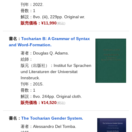
刊年：2022.
冊数：1
解説：8vo. (iii), 229pp. Original wr.
販売価格：¥11,990
(税込)
書名：
Tocharian B: A Grammar of Syntax
and Word-Formation.
著者：Douglas Q. Adams.
絵師：
版元（出版社）：Institut fur Sprachen
und Literaturen der Universitat
Innsbruck.
刊年：2015.
冊数：1
解説：8vo. 244pp. Original cloth.
販売価格：¥14,520
(税込)
書名：
The Tocharian Gender System.
著者：Alessandro Del Tomba.