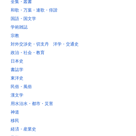
全集・叢書
和歌・万葉・連歌・俳諧
国語・国文学
学術雑誌
宗教
対外交渉史・切支丹 洋学・交通史
政治・社会・教育
日本史
書誌学
東洋史
民俗・風俗
漢文学
用水治水・都市・災害
神道
移民
経済・産業史