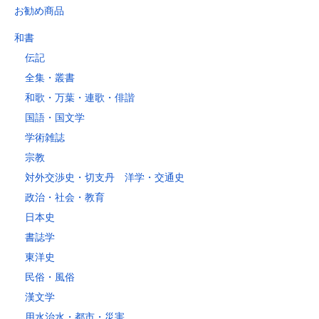
東京都
お勧め商品
山梨県
～2kg
1,460
1,060
940
940
940
940
940
1
和書
～5kg
1,740
1,350
1,230
1,230
1,230
1,230
1,230
1
伝記
～10kg
2,050
1,650
1,530
1,530
1,530
1,530
1,530
1
全集・叢書
～15kg
2,610
2,170
2,040
2,040
2,040
2,040
2,040
2
和歌・万葉・連歌・俳諧
～20kg
3,250
2,780
2,630
2,630
2,630
2,630
2,630
2
国語・国文学
～25kg
3,630
3,160
3,020
3,020
3,020
3,020
3,020
3
学術雑誌
～30kg
5,220
4,480
3,680
3,680
3,680
3,680
3,680
4
宗教
対外交渉史・切支丹 洋学・交通史
レターパックプラス
政治・社会・教育
税込600円（全国一律）
日本史
4kg以内で封筒（縦34 × 横24.8cm）に封入可能な書籍に限ります。
書誌学
レターパックライト
東洋史
税込430円（全国一律）
民俗・風俗
4kg以内で封筒（縦34 × 横24.8×厚さ3cm）に封入可能な書籍に限り
ます。
漢文学
用水治水・都市・災害