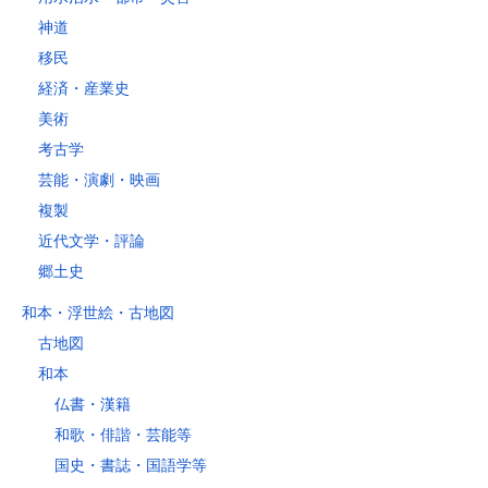
神道
移民
経済・産業史
美術
考古学
芸能・演劇・映画
複製
近代文学・評論
郷土史
和本・浮世絵・古地図
古地図
和本
仏書・漢籍
和歌・俳諧・芸能等
国史・書誌・国語学等