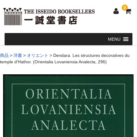
0
Home
商品
>
洋書
>
オリエント
>
Dendara. Les structures decoratives du
temple d’Hathor. (Orientalia Lovaniensia Analecta, 296)
和 書
洋 書
和本・浮世絵・古地図
カート
発送・支払い方法
お問い合せ