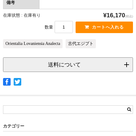
備考
¥16,170
在庫状態 : 在庫有り
(税込)
数量
Orientalia Lovaniensia Analecta
古代エジプト
送料について
◆ヤマト宅急便
サイズ
北海道
北東北
南東北
関東
信越
北陸
中部
茨城県
栃木県
群馬県
静岡県
青森県
宮城県
富山県
埼玉県
新潟県
愛知県
北海道
秋田県
山形県
石川県
千葉県
長野県
三重県
カテゴリー
岩手県
福島県
福井県
神奈川県
岐阜県