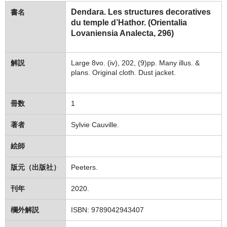
Dendara. Les structures decoratives
書名
du temple d’Hathor. (Orientalia
Lovaniensia Analecta, 296)
解説
Large 8vo. (iv), 202, (9)pp. Many illus. &
plans. Original cloth. Dust jacket.
冊数
1
著者
Sylvie Cauville.
絵師
版元（出版社）
Peeters.
刊年
2020.
欄外解説
ISBN: 9789042943407