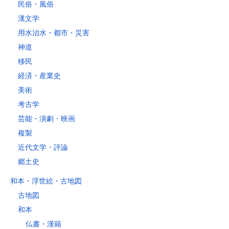
民俗・風俗
4kg以内で封筒（縦34 × 横24.8×厚さ3cm）に封入可能な書籍に限り
ます。
漢文学
用水治水・都市・災害
神道
移民
経済・産業史
美術
考古学
芸能・演劇・映画
複製
近代文学・評論
郷土史
和本・浮世絵・古地図
古地図
和本
仏書・漢籍