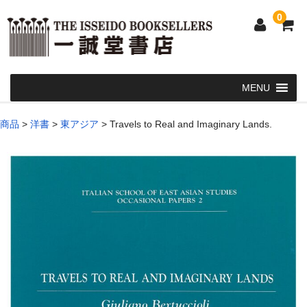
0
Home
商品
>
洋書
>
東アジア
>
Travels to Real and Imaginary Lands.
和 書
洋 書
和本・浮世絵・古地図
カート
発送・支払い方法
お問い合せ