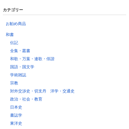
埼玉県
新潟県
愛知県
北海道
秋田県
山形県
石川県
千葉県
長野県
三重県
カテゴリー
岩手県
福島県
福井県
神奈川県
岐阜県
東京都
お勧め商品
山梨県
～2kg
1,460
1,060
940
940
940
940
940
1
和書
～5kg
1,740
1,350
1,230
1,230
1,230
1,230
1,230
1
伝記
～10kg
2,050
1,650
1,530
1,530
1,530
1,530
1,530
1
全集・叢書
～15kg
2,610
2,170
2,040
2,040
2,040
2,040
2,040
2
和歌・万葉・連歌・俳諧
～20kg
3,250
2,780
2,630
2,630
2,630
2,630
2,630
2
国語・国文学
～25kg
3,630
3,160
3,020
3,020
3,020
3,020
3,020
3
学術雑誌
～30kg
5,220
4,480
3,680
3,680
3,680
3,680
3,680
4
宗教
対外交渉史・切支丹 洋学・交通史
レターパックプラス
政治・社会・教育
税込600円（全国一律）
日本史
4kg以内で封筒（縦34 × 横24.8cm）に封入可能な書籍に限ります。
書誌学
レターパックライト
東洋史
税込430円（全国一律）