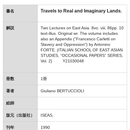
Travels to Real and Imaginary Lands.
書名
解説
Two Lectures on East Asia. 8vo. viii, 86pp. 10
text-illus. Original wr. The volume includes
also an Appendix (“Francesco Carletti on
Slavery and Oppression”) by Antonino
FORTE. (ITALIAN SCHOOL OF EAST ASIAN
STUDIES, “OCCASIONAL PAPERS” SERIES,
Vol. 2) Y21030048
冊数
1冊
著者
Giuliano BERTUCCIOLI
絵師
版元（出版社）
ISEAS,
刊年
1990