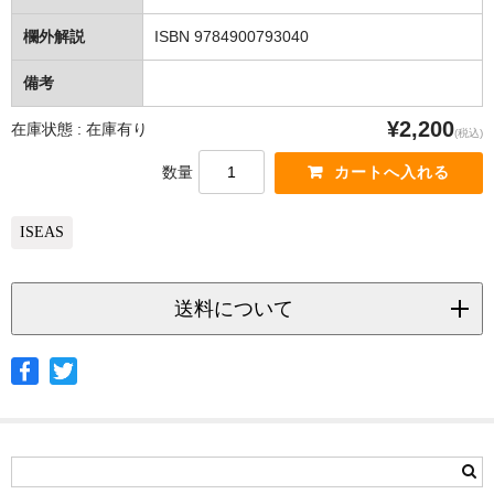
欄外解説
ISBN 9784900793040
備考
¥2,200
在庫状態 : 在庫有り
(税込)
数量
ISEAS
送料について
◆ヤマト宅急便
サイズ
北海道
北東北
南東北
関東
信越
北陸
中部
茨城県
栃木県
群馬県
静岡県
青森県
宮城県
富山県