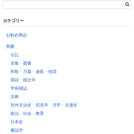
群馬県
静岡県
青森県
宮城県
富山県
埼玉県
新潟県
愛知県
北海道
秋田県
山形県
石川県
千葉県
長野県
三重県
カテゴリー
岩手県
福島県
福井県
神奈川県
岐阜県
東京都
お勧め商品
山梨県
～2kg
1,460
1,060
940
940
940
940
940
1
和書
～5kg
1,740
1,350
1,230
1,230
1,230
1,230
1,230
1
伝記
～10kg
2,050
1,650
1,530
1,530
1,530
1,530
1,530
1
全集・叢書
～15kg
2,610
2,170
2,040
2,040
2,040
2,040
2,040
2
和歌・万葉・連歌・俳諧
～20kg
3,250
2,780
2,630
2,630
2,630
2,630
2,630
2
国語・国文学
～25kg
3,630
3,160
3,020
3,020
3,020
3,020
3,020
3
学術雑誌
～30kg
5,220
4,480
3,680
3,680
3,680
3,680
3,680
4
宗教
対外交渉史・切支丹 洋学・交通史
レターパックプラス
政治・社会・教育
税込600円（全国一律）
日本史
4kg以内で封筒（縦34 × 横24.8cm）に封入可能な書籍に限ります。
書誌学