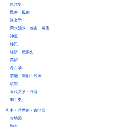
レターパックライト
東洋史
税込430円（全国一律）
民俗・風俗
4kg以内で封筒（縦34 × 横24.8×厚さ3cm）に封入可能な書籍に限り
ます。
漢文学
用水治水・都市・災害
神道
移民
経済・産業史
美術
考古学
芸能・演劇・映画
複製
近代文学・評論
郷土史
和本・浮世絵・古地図
古地図
和本