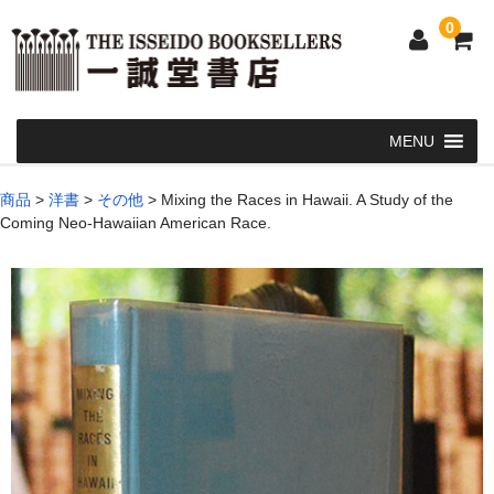
0
Home
商品
>
洋書
>
その他
>
Mixing the Races in Hawaii. A Study of the
Coming Neo-Hawaiian American Race.
和 書
洋 書
和本・浮世絵・古地図
カート
発送・支払い方法
お問い合せ