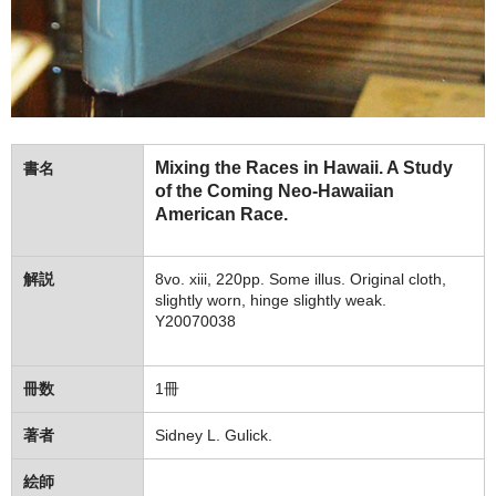
Mixing the Races in Hawaii. A Study
書名
of the Coming Neo-Hawaiian
American Race.
解説
8vo. xiii, 220pp. Some illus. Original cloth,
slightly worn, hinge slightly weak.
Y20070038
冊数
1冊
著者
Sidney L. Gulick.
絵師