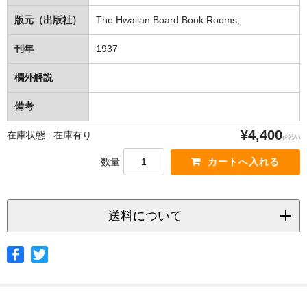
版元（出版社）
The Hwaiian Board Book Rooms,
刊年
1937
欄外解説
備考
¥4,400
在庫状態 : 在庫有り
(税込)
数量
送料について
◆ヤマト宅急便
サイズ
北海道
北東北
南東北
関東
信越
北陸
中部
茨城県
栃木県