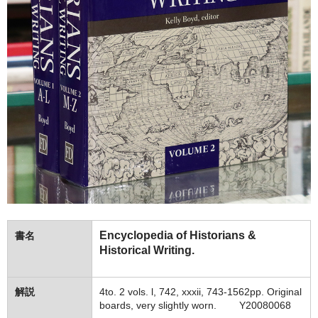
Encyclopedia of Historians &
書名
Historical Writing.
解説
4to. 2 vols. l, 742, xxxii, 743-1562pp. Original
boards, very slightly worn. Y20080068