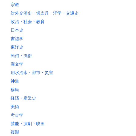
～30kg
5,220
4,480
3,680
3,680
3,680
3,680
3,680
4
宗教
対外交渉史・切支丹 洋学・交通史
レターパックプラス
政治・社会・教育
税込600円（全国一律）
日本史
4kg以内で封筒（縦34 × 横24.8cm）に封入可能な書籍に限ります。
書誌学
レターパックライト
東洋史
税込430円（全国一律）
民俗・風俗
4kg以内で封筒（縦34 × 横24.8×厚さ3cm）に封入可能な書籍に限り
ます。
漢文学
用水治水・都市・災害
神道
移民
経済・産業史
美術
考古学
芸能・演劇・映画
複製