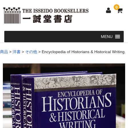
0
Home
商品
>
洋書
>
その他
>
Encyclopedia of Historians & Historical Writing.
和 書
洋 書
和本・浮世絵・古地図
カート
発送・支払い方法
お問い合せ