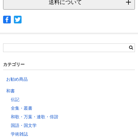
送料について
◆ヤマト宅急便
サイズ
北海道
北東北
南東北
関東
信越
北陸
中部
茨城県
栃木県
群馬県
静岡県
青森県
宮城県
富山県
埼玉県
新潟県
愛知県
北海道
秋田県
山形県
石川県
千葉県
長野県
三重県
カテゴリー
岩手県
福島県
福井県
神奈川県
岐阜県
東京都
お勧め商品
山梨県
～2kg
1,460
1,060
940
940
940
940
940
1
和書
～5kg
1,740
1,350
1,230
1,230
1,230
1,230
1,230
1
伝記
～10kg
2,050
1,650
1,530
1,530
1,530
1,530
1,530
1
全集・叢書
～15kg
2,610
2,170
2,040
2,040
2,040
2,040
2,040
2
和歌・万葉・連歌・俳諧
～20kg
3,250
2,780
2,630
2,630
2,630
2,630
2,630
2
国語・国文学
～25kg
3,630
3,160
3,020
3,020
3,020
3,020
3,020
3
学術雑誌