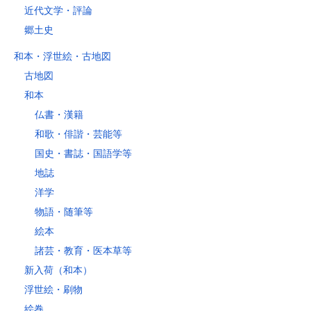
近代文学・評論
郷土史
和本・浮世絵・古地図
古地図
和本
仏書・漢籍
和歌・俳諧・芸能等
国史・書誌・国語学等
地誌
洋学
物語・随筆等
絵本
諸芸・教育・医本草等
新入荷（和本）
浮世絵・刷物
絵巻