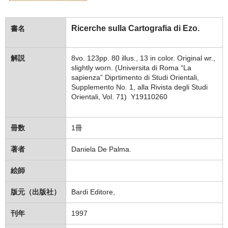
Ricerche sulla Cartografia di Ezo.
書名
解説
8vo. 123pp. 80 illus., 13 in color. Original wr.,
slightly worn. (Universita di Roma “La
sapienza” Diprtimento di Studi Orientali,
Supplemento No. 1, alla Rivista degli Studi
Orientali, Vol. 71) Y19110260
冊数
1冊
著者
Daniela De Palma.
絵師
版元（出版社）
Bardi Editore,
刊年
1997