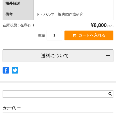
欄外解説
備考
ド・パルマ 蝦夷図作成研究
¥8,800
在庫状態 : 在庫有り
(税込)
数量
送料について
◆ヤマト宅急便
サイズ
北海道
北東北
南東北
関東
信越
北陸
中部
茨城県
栃木県
群馬県
静岡県
青森県
宮城県
富山県
埼玉県
新潟県
愛知県
北海道
秋田県
山形県
石川県
千葉県
長野県
三重県
カテゴリー
岩手県
福島県
福井県
神奈川県
岐阜県