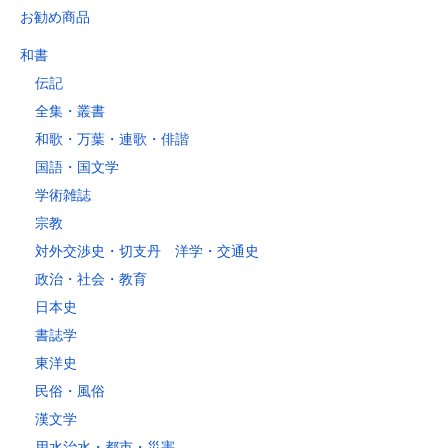
東京都
お勧め商品
山梨県
～2kg
1,460
1,060
940
940
940
940
940
1
和書
～5kg
1,740
1,350
1,230
1,230
1,230
1,230
1,230
1
伝記
～10kg
2,050
1,650
1,530
1,530
1,530
1,530
1,530
1
全集・叢書
～15kg
2,610
2,170
2,040
2,040
2,040
2,040
2,040
2
和歌・万葉・連歌・俳諧
～20kg
3,250
2,780
2,630
2,630
2,630
2,630
2,630
2
国語・国文学
～25kg
3,630
3,160
3,020
3,020
3,020
3,020
3,020
3
学術雑誌
～30kg
5,220
4,480
3,680
3,680
3,680
3,680
3,680
4
宗教
対外交渉史・切支丹 洋学・交通史
レターパックプラス
政治・社会・教育
税込600円（全国一律）
日本史
4kg以内で封筒（縦34 × 横24.8cm）に封入可能な書籍に限ります。
書誌学
レターパックライト
東洋史
税込430円（全国一律）
民俗・風俗
4kg以内で封筒（縦34 × 横24.8×厚さ3cm）に封入可能な書籍に限り
ます。
漢文学
用水治水・都市・災害