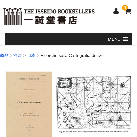
0
Home
商品
>
洋書
>
日本
>
Ricerche sulla Cartografia di Ezo.
和 書
洋 書
和本・浮世絵・古地図
カート
発送・支払い方法
お問い合せ