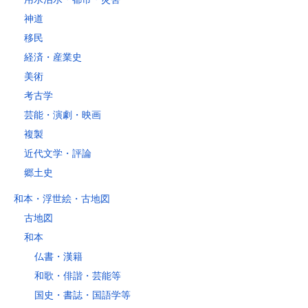
神道
移民
経済・産業史
美術
考古学
芸能・演劇・映画
複製
近代文学・評論
郷土史
和本・浮世絵・古地図
古地図
和本
仏書・漢籍
和歌・俳諧・芸能等
国史・書誌・国語学等