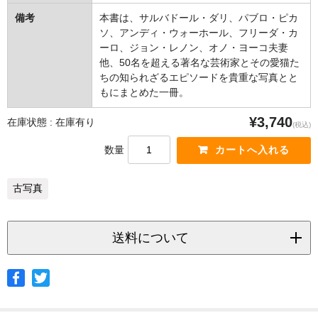
備考
本書は、サルバドール・ダリ、パブロ・ピカ
ソ、アンディ・ウォーホール、フリーダ・カ
ーロ、ジョン・レノン、オノ・ヨーコ夫妻
他、50名を超える著名な芸術家とその愛猫た
ちの知られざるエピソードを貴重な写真とと
もにまとめた一冊。
¥3,740
在庫状態 : 在庫有り
(税込)
数量
古写真
送料について
◆ヤマト宅急便
サイズ
北海道
北東北
南東北
関東
信越
北陸
中部
茨城県