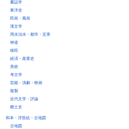
書誌学
レターパックライト
東洋史
税込430円（全国一律）
民俗・風俗
4kg以内で封筒（縦34 × 横24.8×厚さ3cm）に封入可能な書籍に限り
ます。
漢文学
用水治水・都市・災害
神道
移民
経済・産業史
美術
考古学
芸能・演劇・映画
複製
近代文学・評論
郷土史
和本・浮世絵・古地図
古地図