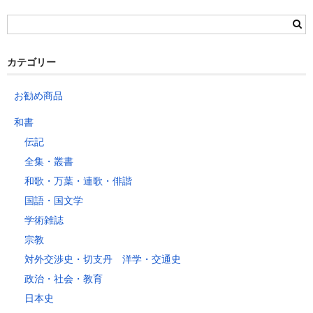
栃木県
群馬県
静岡県
青森県
宮城県
富山県
埼玉県
新潟県
愛知県
北海道
秋田県
山形県
石川県
千葉県
長野県
三重県
カテゴリー
岩手県
福島県
福井県
神奈川県
岐阜県
東京都
お勧め商品
山梨県
～2kg
1,460
1,060
940
940
940
940
940
1
和書
～5kg
1,740
1,350
1,230
1,230
1,230
1,230
1,230
1
伝記
～10kg
2,050
1,650
1,530
1,530
1,530
1,530
1,530
1
全集・叢書
～15kg
2,610
2,170
2,040
2,040
2,040
2,040
2,040
2
和歌・万葉・連歌・俳諧
～20kg
3,250
2,780
2,630
2,630
2,630
2,630
2,630
2
国語・国文学
～25kg
3,630
3,160
3,020
3,020
3,020
3,020
3,020
3
学術雑誌
～30kg
5,220
4,480
3,680
3,680
3,680
3,680
3,680
4
宗教
対外交渉史・切支丹 洋学・交通史
レターパックプラス
政治・社会・教育
税込600円（全国一律）
日本史
4kg以内で封筒（縦34 × 横24.8cm）に封入可能な書籍に限ります。