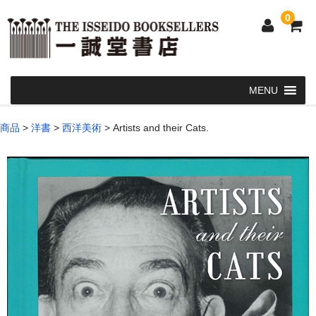
0
Home
商品
>
洋書
>
西洋美術
>
Artists and their Cats.
和 書
洋 書
和本・浮世絵・古地図
カート
発送・支払い方法
お問い合せ