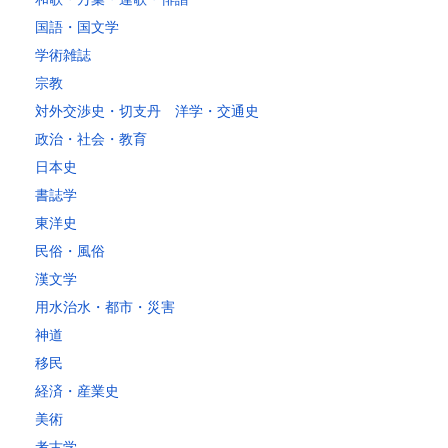
～20kg
3,250
2,780
2,630
2,630
2,630
2,630
2,630
2
国語・国文学
～25kg
3,630
3,160
3,020
3,020
3,020
3,020
3,020
3
学術雑誌
～30kg
5,220
4,480
3,680
3,680
3,680
3,680
3,680
4
宗教
対外交渉史・切支丹 洋学・交通史
レターパックプラス
政治・社会・教育
税込600円（全国一律）
日本史
4kg以内で封筒（縦34 × 横24.8cm）に封入可能な書籍に限ります。
書誌学
レターパックライト
東洋史
税込430円（全国一律）
民俗・風俗
4kg以内で封筒（縦34 × 横24.8×厚さ3cm）に封入可能な書籍に限り
ます。
漢文学
用水治水・都市・災害
神道
移民
経済・産業史
美術
考古学