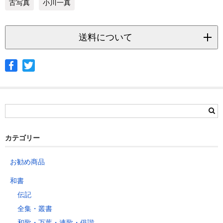
古写真
小川一真
送料について
◆ヤマト宅急便
サイズ
北海道
北東北
南東北
関東
信越
北陸
中部
茨城県
栃木県
群馬県
静岡県
青森県
宮城県
富山県
埼玉県
新潟県
愛知県
北海道
秋田県
山形県
石川県
千葉県
長野県
三重県
カテゴリー
岩手県
福島県
福井県
神奈川県
岐阜県
東京都
お勧め商品
山梨県
～2kg
1,460
1,060
940
940
940
940
940
1
和書
～5kg
1,740
1,350
1,230
1,230
1,230
1,230
1,230
1
伝記
～10kg
2,050
1,650
1,530
1,530
1,530
1,530
1,530
1
全集・叢書
～15kg
2,610
2,170
2,040
2,040
2,040
2,040
2,040
2
和歌・万葉・連歌・俳諧