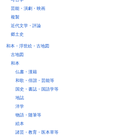
芸能・演劇・映画
複製
近代文学・評論
郷土史
和本・浮世絵・古地図
古地図
和本
仏書・漢籍
和歌・俳諧・芸能等
国史・書誌・国語学等
地誌
洋学
物語・随筆等
絵本
諸芸・教育・医本草等