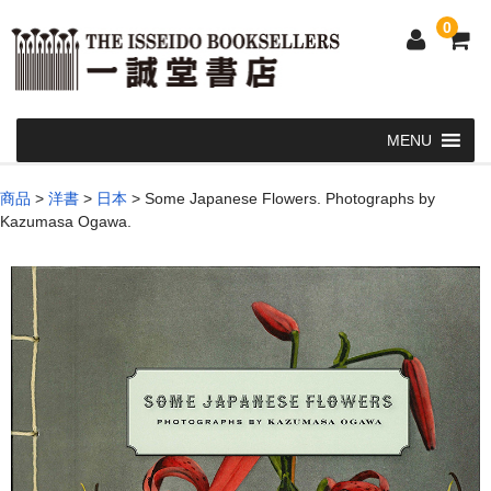
0
Home
商品
>
洋書
>
日本
>
Some Japanese Flowers. Photographs by
Kazumasa Ogawa.
和 書
洋 書
和本・浮世絵・古地図
カート
発送・支払い方法
お問い合せ