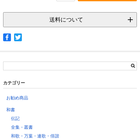
送料について
◆ヤマト宅急便
サイズ
北海道
北東北
南東北
関東
信越
北陸
中部
茨城県
栃木県
群馬県
静岡県
青森県
宮城県
富山県
埼玉県
新潟県
愛知県
北海道
秋田県
山形県
石川県
千葉県
長野県
三重県
カテゴリー
岩手県
福島県
福井県
神奈川県
岐阜県
東京都
お勧め商品
山梨県
～2kg
1,460
1,060
940
940
940
940
940
1
和書
～5kg
1,740
1,350
1,230
1,230
1,230
1,230
1,230
1
伝記
～10kg
2,050
1,650
1,530
1,530
1,530
1,530
1,530
1
全集・叢書
～15kg
2,610
2,170
2,040
2,040
2,040
2,040
2,040
2
和歌・万葉・連歌・俳諧