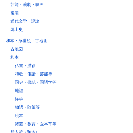
芸能・演劇・映画
複製
近代文学・評論
郷土史
和本・浮世絵・古地図
古地図
和本
仏書・漢籍
和歌・俳諧・芸能等
国史・書誌・国語学等
地誌
洋学
物語・随筆等
絵本
諸芸・教育・医本草等
新入荷（和本）