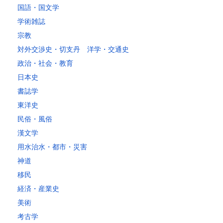
～20kg
3,250
2,780
2,630
2,630
2,630
2,630
2,630
2
国語・国文学
～25kg
3,630
3,160
3,020
3,020
3,020
3,020
3,020
3
学術雑誌
～30kg
5,220
4,480
3,680
3,680
3,680
3,680
3,680
4
宗教
対外交渉史・切支丹 洋学・交通史
レターパックプラス
政治・社会・教育
税込600円（全国一律）
日本史
4kg以内で封筒（縦34 × 横24.8cm）に封入可能な書籍に限ります。
書誌学
レターパックライト
東洋史
税込430円（全国一律）
民俗・風俗
4kg以内で封筒（縦34 × 横24.8×厚さ3cm）に封入可能な書籍に限り
ます。
漢文学
用水治水・都市・災害
神道
移民
経済・産業史
美術
考古学