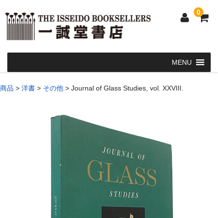
0
Home
商品
>
洋書
>
その他
>
Journal of Glass Studies, vol. XXVIII.
和 書
洋 書
和本・浮世絵・古地図
カート
発送・支払い方法
お問い合せ