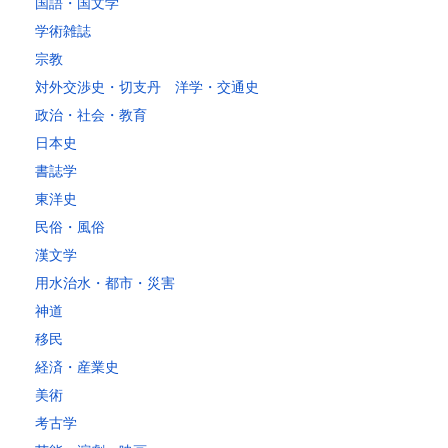
～20kg
3,250
2,780
2,630
2,630
2,630
2,630
2,630
2
国語・国文学
～25kg
3,630
3,160
3,020
3,020
3,020
3,020
3,020
3
学術雑誌
～30kg
5,220
4,480
3,680
3,680
3,680
3,680
3,680
4
宗教
対外交渉史・切支丹 洋学・交通史
レターパックプラス
政治・社会・教育
税込600円（全国一律）
日本史
4kg以内で封筒（縦34 × 横24.8cm）に封入可能な書籍に限ります。
書誌学
レターパックライト
東洋史
税込430円（全国一律）
民俗・風俗
4kg以内で封筒（縦34 × 横24.8×厚さ3cm）に封入可能な書籍に限り
ます。
漢文学
用水治水・都市・災害
神道
移民
経済・産業史
美術
考古学