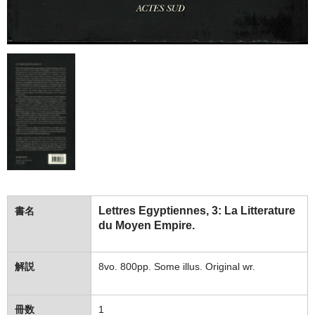
Lettres Egyptiennes, 3: La Litterature
書名
du Moyen Empire.
解説
8vo. 800pp. Some illus. Original wr.
冊数
1