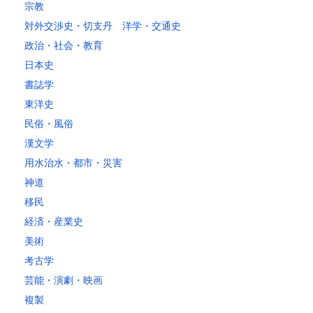
～30kg
5,220
4,480
3,680
3,680
3,680
3,680
3,680
4
宗教
対外交渉史・切支丹 洋学・交通史
レターパックプラス
政治・社会・教育
税込600円（全国一律）
日本史
4kg以内で封筒（縦34 × 横24.8cm）に封入可能な書籍に限ります。
書誌学
レターパックライト
東洋史
税込430円（全国一律）
民俗・風俗
4kg以内で封筒（縦34 × 横24.8×厚さ3cm）に封入可能な書籍に限り
ます。
漢文学
用水治水・都市・災害
神道
移民
経済・産業史
美術
考古学
芸能・演劇・映画
複製