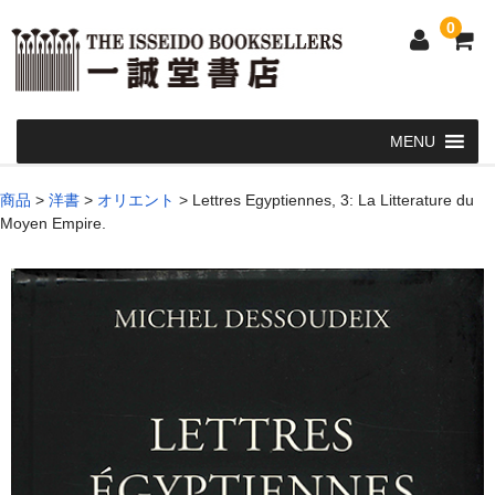
0
Home
商品
>
洋書
>
オリエント
>
Lettres Egyptiennes, 3: La Litterature du
Moyen Empire.
和 書
洋 書
和本・浮世絵・古地図
カート
発送・支払い方法
お問い合せ