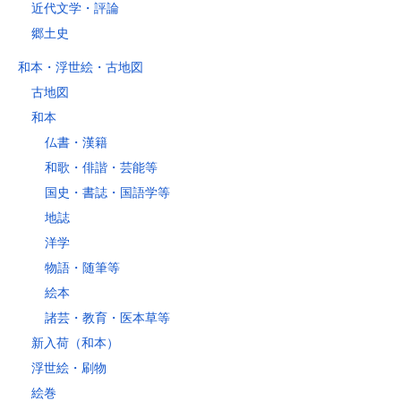
近代文学・評論
郷土史
和本・浮世絵・古地図
古地図
和本
仏書・漢籍
和歌・俳諧・芸能等
国史・書誌・国語学等
地誌
洋学
物語・随筆等
絵本
諸芸・教育・医本草等
新入荷（和本）
浮世絵・刷物
絵巻