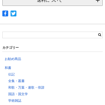
送料について
◆ヤマト宅急便
サイズ
北海道
北東北
南東北
関東
信越
北陸
中部
茨城県
栃木県
群馬県
静岡県
青森県
宮城県
富山県
埼玉県
新潟県
愛知県
北海道
秋田県
山形県
石川県
千葉県
長野県
三重県
カテゴリー
岩手県
福島県
福井県
神奈川県
岐阜県
東京都
お勧め商品
山梨県
～2kg
1,460
1,060
940
940
940
940
940
1
和書
～5kg
1,740
1,350
1,230
1,230
1,230
1,230
1,230
1
伝記
～10kg
2,050
1,650
1,530
1,530
1,530
1,530
1,530
1
全集・叢書
～15kg
2,610
2,170
2,040
2,040
2,040
2,040
2,040
2
和歌・万葉・連歌・俳諧
～20kg
3,250
2,780
2,630
2,630
2,630
2,630
2,630
2
国語・国文学
～25kg
3,630
3,160
3,020
3,020
3,020
3,020
3,020
3
学術雑誌