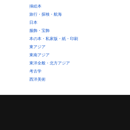
60
挿絵本
70
旅行・探検・航海
10
日本
60
服飾・宝飾
30
本の本・私家版・紙・印刷
80
東アジア
10
東南アジア
東洋全般・北方アジア
考古学
西洋美術