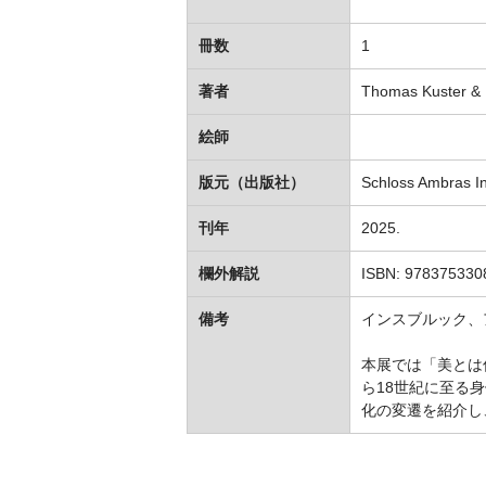
冊数
1
著者
Thomas Kuster & K
絵師
版元（出版社）
Schloss Ambras I
刊年
2025.
欄外解説
ISBN: 978375330
備考
インスブルック、
本展では「美とは
ら18世紀に至る
化の変遷を紹介し