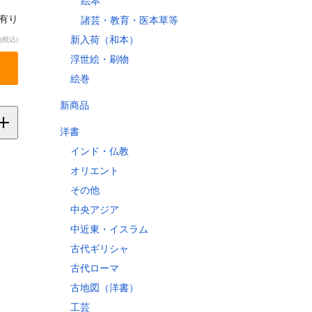
絵本
庫有り
諸芸・教育・医本草等
新入荷（和本）
(税込)
浮世絵・刷物
絵巻
新商品
洋書
インド・仏教
オリエント
縄
その他
中央アジア
中近東・イスラム
古代ギリシャ
縄県
古代ローマ
古地図（洋書）
工芸