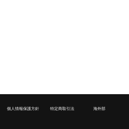
940
940
940
1,060
1,190
1,190
1,460
1,4
1,230
1,230
1,230
1,350
1,480
1,480
1,740
2,0
1,530
1,530
1,530
1,650
1,790
1,790
2,050
2,7
2,040
2,040
2,040
2,170
2,310
2,310
2,610
3,3
2,630
2,630
2,630
2,780
2,930
2,930
3,250
4,0
3,020
3,020
3,020
3,160
3,320
3,320
3,630
4,6
3,680
3,680
3,680
4,480
4,900
4,900
5,220
7,2
封入可能な書籍に限ります。
cm）に封入可能な書籍に限ります。
個人情報保護方針
特定商取引法
海外部