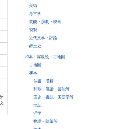
美術
考古学
芸能・演劇・映画
複製
近代文学・評論
郷土史
和本・浮世絵・古地図
古地図
和本
仏書・漢籍
和歌・俳諧・芸能等
か
国史・書誌・国語学等
文
地誌
洋学
物語・随筆等