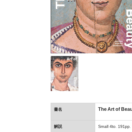
The Art of Beau
書名
解説
Small 4to. 191pp. 