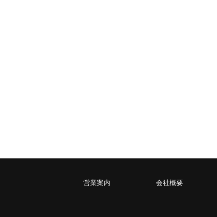
～2kg
1,460
1,060
940
940
～5kg
1,740
1,350
1,230
1,230
～10kg
2,050
1,650
1,530
1,530
～15kg
2,610
2,170
2,040
2,040
～20kg
3,250
2,780
2,630
2,630
～25kg
3,630
3,160
3,020
3,020
～30kg
5,220
4,480
3,680
3,680
レターパックプラス
税込600円（全国一律）
4kg以内で封筒（縦34 × 横24.8cm）に
レターパックライト
税込430円（全国一律）
4kg以内で封筒（縦34 × 横24.8×厚さ3
営業案内
会社概要