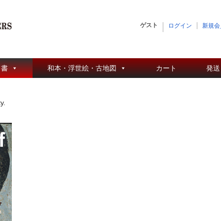
ゲスト
ログイン
新規会
 書
和本・浮世絵・古地図
カート
発送
y.