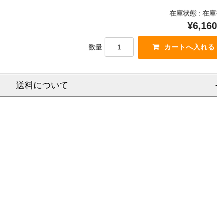
在庫状態 : 在
¥6,160
数量
送料について
信越
北陸
中部
関西
中国
四国
九州
沖
県
福岡県
県
大阪府
岡山県
佐賀県
県
静岡県
京都府
香川県
富山県
広島県
長崎県
県
新潟県
愛知県
滋賀県
徳島県
石川県
山口県
熊本県
沖
県
長野県
三重県
奈良県
愛媛県
福井県
鳥取県
大分県
県
岐阜県
和歌山県
高知県
島根県
宮崎県
都
兵庫県
鹿児島県
県