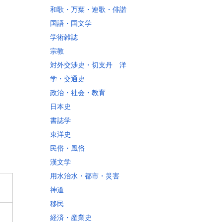
和歌・万葉・連歌・俳諧
国語・国文学
学術雑誌
宗教
対外交渉史・切支丹 洋
学・交通史
政治・社会・教育
日本史
書誌学
東洋史
民俗・風俗
漢文学
用水治水・都市・災害
神道
移民
経済・産業史