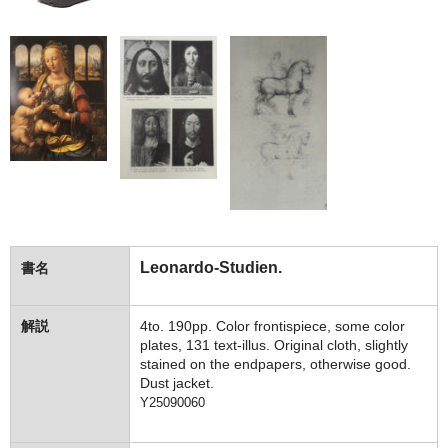
Leonardo-Studien.
書名
解説
4to. 190pp. Color frontispiece, some color
plates, 131 text-illus. Original cloth, slightly
stained on the endpapers, otherwise good.
Dust jacket.
Y25090060