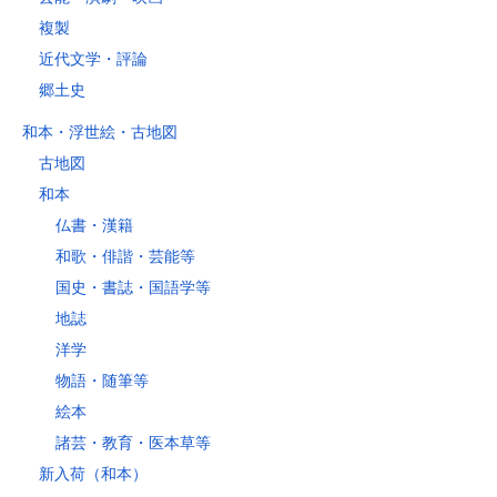
複製
近代文学・評論
郷土史
和本・浮世絵・古地図
古地図
和本
仏書・漢籍
和歌・俳諧・芸能等
国史・書誌・国語学等
地誌
洋学
物語・随筆等
絵本
諸芸・教育・医本草等
新入荷（和本）