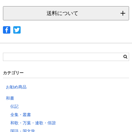
送料について
◆ヤマト宅急便
サイズ
北海道
北東北
南東北
関東
信越
北陸
中部
茨城県
栃木県
群馬県
静岡県
青森県
宮城県
富山県
埼玉県
新潟県
愛知県
北海道
秋田県
山形県
石川県
千葉県
長野県
三重県
カテゴリー
岩手県
福島県
福井県
神奈川県
岐阜県
東京都
お勧め商品
山梨県
～2kg
1,460
1,060
940
940
940
940
940
1
和書
～5kg
1,740
1,350
1,230
1,230
1,230
1,230
1,230
1
伝記
～10kg
2,050
1,650
1,530
1,530
1,530
1,530
1,530
1
全集・叢書
～15kg
2,610
2,170
2,040
2,040
2,040
2,040
2,040
2
和歌・万葉・連歌・俳諧
～20kg
3,250
2,780
2,630
2,630
2,630
2,630
2,630
2
国語・国文学