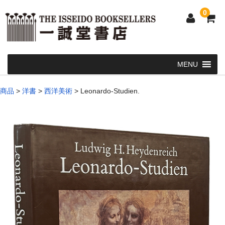
0
Home
商品
>
洋書
>
西洋美術
>
Leonardo-Studien.
和 書
洋 書
和本・浮世絵・古地図
カート
発送・支払い方法
お問い合せ