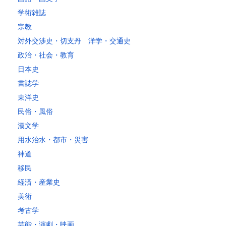
～25kg
3,630
3,160
3,020
3,020
3,020
3,020
3,020
3
学術雑誌
～30kg
5,220
4,480
3,680
3,680
3,680
3,680
3,680
4
宗教
対外交渉史・切支丹 洋学・交通史
レターパックプラス
政治・社会・教育
税込600円（全国一律）
日本史
4kg以内で封筒（縦34 × 横24.8cm）に封入可能な書籍に限ります。
書誌学
レターパックライト
東洋史
税込430円（全国一律）
民俗・風俗
4kg以内で封筒（縦34 × 横24.8×厚さ3cm）に封入可能な書籍に限り
ます。
漢文学
用水治水・都市・災害
神道
移民
経済・産業史
美術
考古学
芸能・演劇・映画