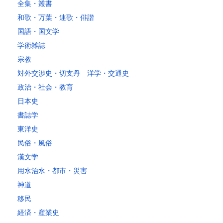
～10kg
2,050
1,650
1,530
1,530
1,530
1,530
1,530
1
全集・叢書
～15kg
2,610
2,170
2,040
2,040
2,040
2,040
2,040
2
和歌・万葉・連歌・俳諧
～20kg
3,250
2,780
2,630
2,630
2,630
2,630
2,630
2
国語・国文学
～25kg
3,630
3,160
3,020
3,020
3,020
3,020
3,020
3
学術雑誌
～30kg
5,220
4,480
3,680
3,680
3,680
3,680
3,680
4
宗教
対外交渉史・切支丹 洋学・交通史
レターパックプラス
政治・社会・教育
税込600円（全国一律）
日本史
4kg以内で封筒（縦34 × 横24.8cm）に封入可能な書籍に限ります。
書誌学
レターパックライト
東洋史
税込430円（全国一律）
民俗・風俗
4kg以内で封筒（縦34 × 横24.8×厚さ3cm）に封入可能な書籍に限り
ます。
漢文学
用水治水・都市・災害
神道
移民
経済・産業史