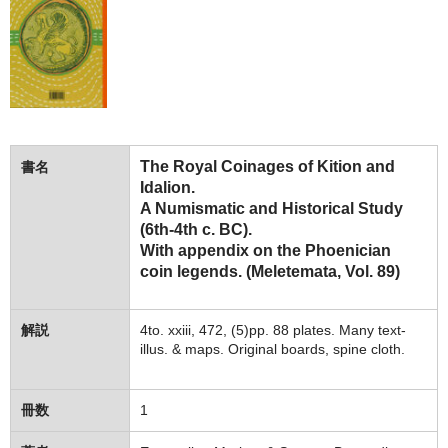
The Royal Coinages of Kition and
書名
Idalion.
A Numismatic and Historical Study
(6th-4th c. BC).
With appendix on the Phoenician
coin legends. (Meletemata, Vol. 89)
解説
4to. xxiii, 472, (5)pp. 88 plates. Many text-
illus. & maps. Original boards, spine cloth.
冊数
1