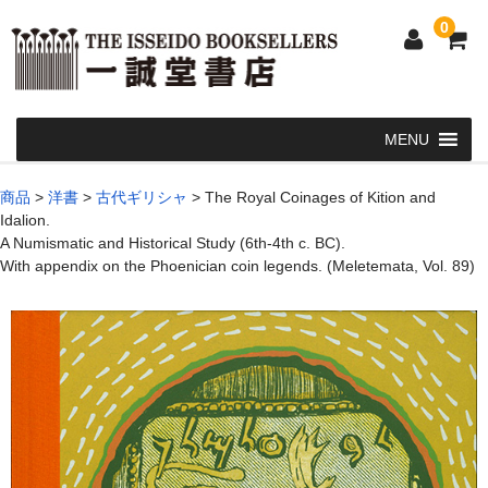
0
Home
商品
>
洋書
>
古代ギリシャ
>
The Royal Coinages of Kition and
Idalion.
和 書
A Numismatic and Historical Study (6th-4th c. BC).
With appendix on the Phoenician coin legends. (Meletemata, Vol. 89)
洋 書
和本・浮世絵・古地図
カート
発送・支払い方法
お問い合せ