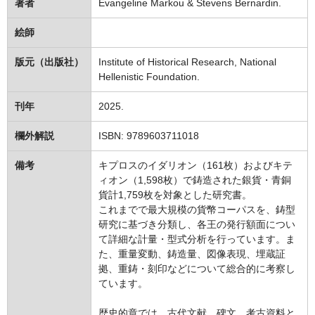
著者
Evangeline Markou & Stevens Bernardin.
絵師
版元（出版社）
Institute of Historical Research, National
Hellenistic Foundation.
刊年
2025.
欄外解説
ISBN: 9789603711018
備考
キプロスのイダリオン（161枚）およびキテ
ィオン（1,598枚）で鋳造された銀貨・青銅
貨計1,759枚を対象とした研究書。
これまでで最大規模の貨幣コーパスを、鋳型
研究に基づき分類し、各王の発行額面につい
て詳細な計量・型式分析を行っています。ま
た、重量変動、鋳造量、図像表現、埋蔵証
拠、重鋳・刻印などについて総合的に考察し
ています。
歴史的章では、古代文献、碑文、考古資料と