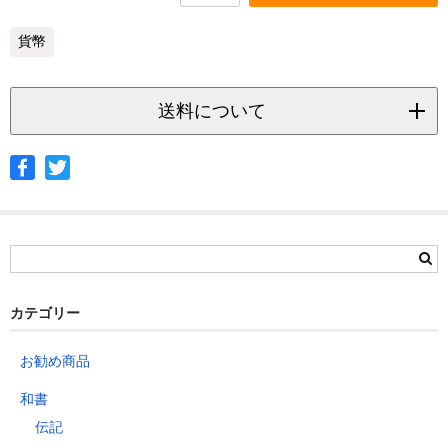
貨幣
送料について
◆ヤマト宅急便
サイズ
北海道
北東北
南東北
関東
信越
北陸
中部
茨城県
栃木県
群馬県
静岡県
青森県
宮城県
富山県
埼玉県
新潟県
愛知県
北海道
秋田県
山形県
石川県
千葉県
長野県
三重県
カテゴリー
岩手県
福島県
福井県
神奈川県
岐阜県
東京都
お勧め商品
山梨県
～2kg
1,460
1,060
940
940
940
940
940
1
和書
～5kg
1,740
1,350
1,230
1,230
1,230
1,230
1,230
1
伝記