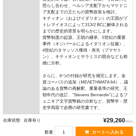
照らし合わせ、ペルシア支配下からマケドニ
ア支配までの王たちの貨幣政策を検討。
キティオン（およびイダリオン）の王国がプ
トレマイオスによって313/2 BCに解体される
までの歴史的背景を明らかにします。
貨幣制度の起源、王朝の継承、5世紀の重要
事件（オジバールによるイダリオン征服）、
4世紀のタマッソス獲得・喪失（プマヤト
ン）、キティオンとサラミスの競合なども精
緻に分析。
さらに、6つの付録が研究を補完します。金
貨コーパスの追加（ΜΕΛΕΤΗΜΑΤΑ 64）、議
論のある貨幣の再解釈、重量基準の研究、王
朝年代の改訂、”Stevens Bernardin”によるフ
ェニキア文字貨幣銘の分析など、貨幣学・歴
史学両面で必携の研究書です。
¥29,260
在庫状態 : 在庫有り
(税込)
数量