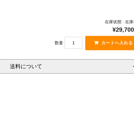
在庫状態 : 在
¥29,700
数量
送料について
信越
北陸
中部
関西
中国
四国
九州
沖
県
福岡県
県
大阪府
岡山県
佐賀県
県
静岡県
京都府
香川県
富山県
広島県
長崎県
県
新潟県
愛知県
滋賀県
徳島県
石川県
山口県
熊本県
沖
県
長野県
三重県
奈良県
愛媛県
福井県
鳥取県
大分県
県
岐阜県
和歌山県
高知県