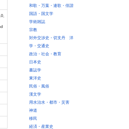
和歌・万葉・連歌・俳諧
国語・国文学
10,
学術雑誌
nd
宗教
対外交渉史・切支丹 洋
学・交通史
政治・社会・教育
日本史
書誌学
東洋史
民俗・風俗
漢文学
用水治水・都市・災害
神道
移民
経済・産業史