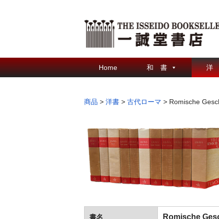
Home
和 書
洋
商品
>
洋書
>
古代ローマ
>
Romische Gesch
Romische Gesc
書名