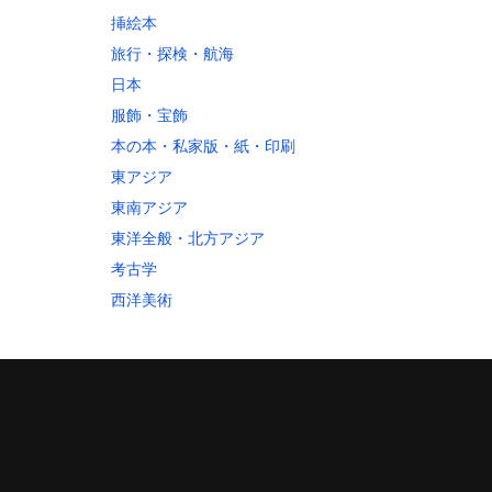
挿絵本
旅行・探検・航海
日本
服飾・宝飾
本の本・私家版・紙・印刷
東アジア
東南アジア
東洋全般・北方アジア
考古学
西洋美術