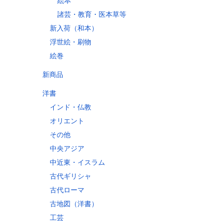
絵本
諸芸・教育・医本草等
新入荷（和本）
60
浮世絵・刷物
70
絵巻
10
60
新商品
30
洋書
80
インド・仏教
10
オリエント
その他
中央アジア
中近東・イスラム
古代ギリシャ
古代ローマ
古地図（洋書）
工芸