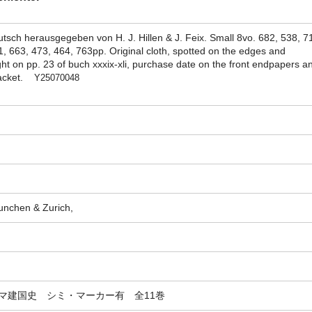
utsch herausgegeben von H. J. Hillen & J. Feix. Small 8vo. 682, 538, 7
1, 663, 473, 464, 763pp. Original cloth, spotted on the edges and
ht on pp. 23 of buch xxxix-xli, purchase date on the front endpapers a
 jacket.
Y25070048
unchen & Zurich,
マ建国史 シミ・マーカー有 全11巻