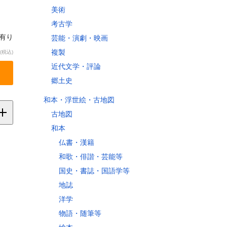
美術
考古学
庫有り
芸能・演劇・映画
複製
(税込)
近代文学・評論
郷土史
和本・浮世絵・古地図
古地図
和本
仏書・漢籍
縄
和歌・俳諧・芸能等
国史・書誌・国語学等
地誌
洋学
縄県
物語・随筆等