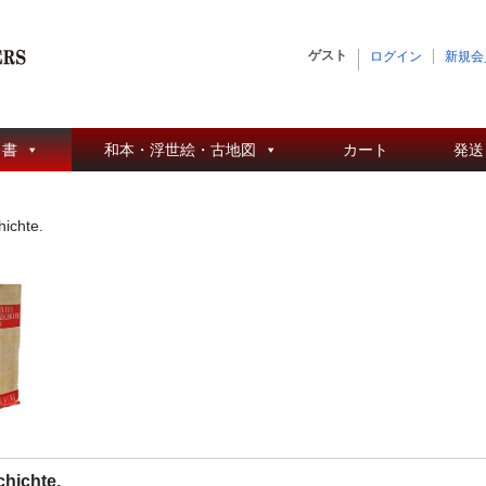
ゲスト
ログイン
新規会
 書
和本・浮世絵・古地図
カート
発送
ichte.
hichte.