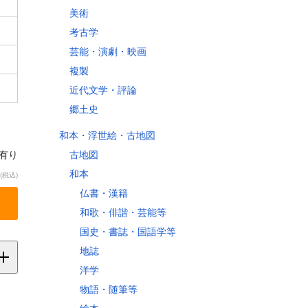
美術
考古学
芸能・演劇・映画
複製
近代文学・評論
郷土史
和本・浮世絵・古地図
古地図
庫有り
和本
(税込)
仏書・漢籍
和歌・俳諧・芸能等
国史・書誌・国語学等
地誌
洋学
物語・随筆等