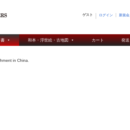
ゲスト
ログイン
新規会
 書
和本・浮世絵・古地図
カート
発送
shment in China.