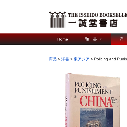
Home
和 書
洋
商品
>
洋書
>
東アジア
>
Policing and Puni