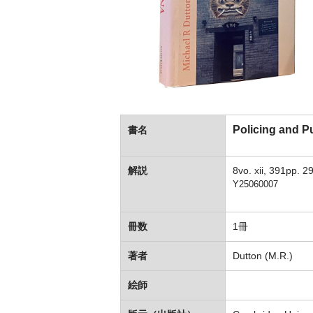
Policing and P
書名
解説
8vo. xii, 391pp
Y25060007
冊数
1冊
著者
Dutton (M.R.)
絵師