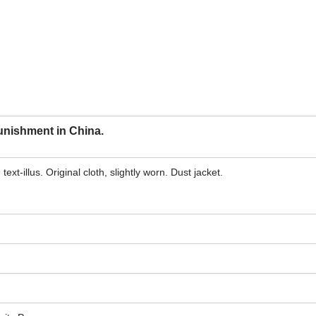
unishment in China.
. 29 text-illus. Original cloth, slightly worn. Dust jacket.