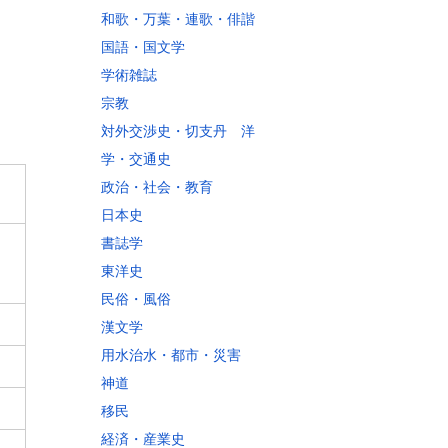
和歌・万葉・連歌・俳諧
国語・国文学
学術雑誌
宗教
対外交渉史・切支丹 洋
学・交通史
政治・社会・教育
日本史
書誌学
東洋史
民俗・風俗
漢文学
用水治水・都市・災害
神道
移民
経済・産業史