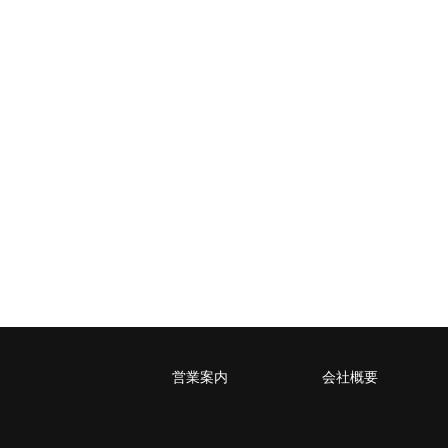
4kg以内で封筒（縦34 × 横24.8cm）に
レターパックライト
税込430円（全国一律）
4kg以内で封筒（縦34 × 横24.8×厚さ3
営業案内
会社概要