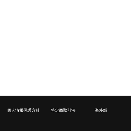
封入可能な書籍に限ります。
cm）に封入可能な書籍に限ります。
個人情報保護方針
特定商取引法
海外部