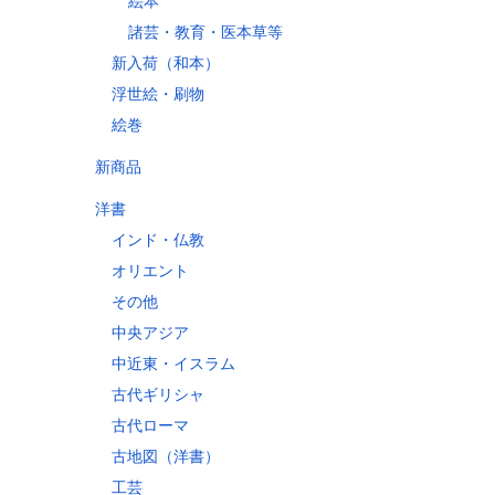
絵本
縄
諸芸・教育・医本草等
新入荷（和本）
浮世絵・刷物
縄県
絵巻
新商品
洋書
60
インド・仏教
70
オリエント
10
その他
60
中央アジア
30
中近東・イスラム
80
古代ギリシャ
10
古代ローマ
古地図（洋書）
工芸