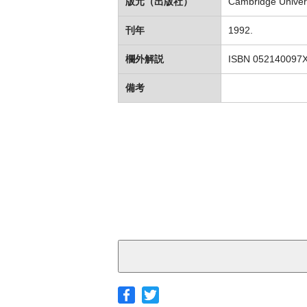
版元（出版社）
Cambridge Univers
刊年
1992.
欄外解説
ISBN 052140097
備考
◆ヤマト宅急便