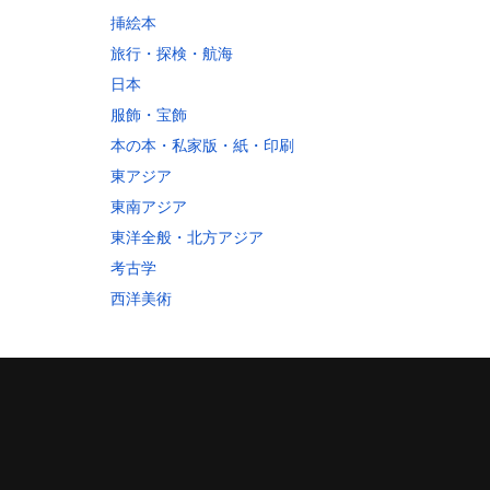
挿絵本
旅行・探検・航海
日本
服飾・宝飾
本の本・私家版・紙・印刷
東アジア
東南アジア
東洋全般・北方アジア
考古学
西洋美術