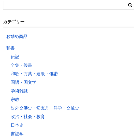
栃木県
群馬県
静岡県
青森県
宮城県
富山県
埼玉県
新潟県
愛知県
北海道
秋田県
山形県
石川県
千葉県
長野県
三重県
カテゴリー
岩手県
福島県
福井県
神奈川県
岐阜県
東京都
お勧め商品
山梨県
～2kg
1,460
1,060
940
940
940
940
940
1
和書
～5kg
1,740
1,350
1,230
1,230
1,230
1,230
1,230
1
伝記
～10kg
2,050
1,650
1,530
1,530
1,530
1,530
1,530
1
全集・叢書
～15kg
2,610
2,170
2,040
2,040
2,040
2,040
2,040
2
和歌・万葉・連歌・俳諧
～20kg
3,250
2,780
2,630
2,630
2,630
2,630
2,630
2
国語・国文学
～25kg
3,630
3,160
3,020
3,020
3,020
3,020
3,020
3
学術雑誌
～30kg
5,220
4,480
3,680
3,680
3,680
3,680
3,680
4
宗教
対外交渉史・切支丹 洋学・交通史
レターパックプラス
政治・社会・教育
税込600円（全国一律）
日本史
4kg以内で封筒（縦34 × 横24.8cm）に封入可能な書籍に限ります。
書誌学