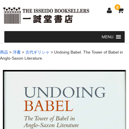
0
Home
商品
>
洋書
>
古代ギリシャ
>
Undoing Babel. The Tower of Babel in
Anglo-Saxon Literature.
和 書
洋 書
和本・浮世絵・古地図
カート
発送・支払い方法
お問い合せ