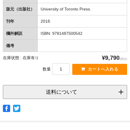
版元（出版社）
University of Toronto Press.
刊年
2018.
欄外解説
ISBN: 9781487500542
備考
¥9,790
在庫状態 : 在庫有り
(税込)
数量
送料について
◆ヤマト宅急便
サイズ
北海道
北東北
南東北
関東
信越
北陸
中部
茨城県