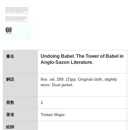
Undoing Babel. The Tower of Babel in
書名
Anglo-Saxon Literature.
解説
8vo. xiii, 289, (2)pp. Original cloth, slightly
worn. Dust jacket.
冊数
1
著者
Tristan Major.
絵師