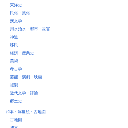
レターパックライト
東洋史
税込430円（全国一律）
民俗・風俗
4kg以内で封筒（縦34 × 横24.8×厚さ3cm）に封入可能な書籍に限り
ます。
漢文学
用水治水・都市・災害
神道
移民
経済・産業史
美術
考古学
芸能・演劇・映画
複製
近代文学・評論
郷土史
和本・浮世絵・古地図
古地図
和本