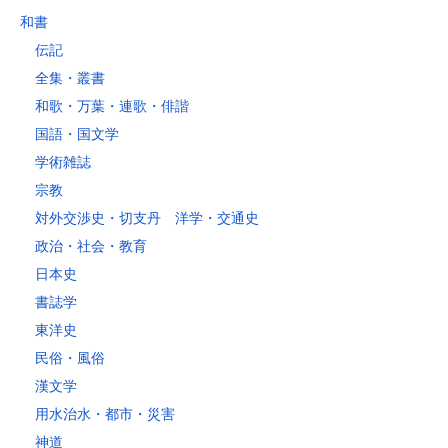
～2kg
1,460
1,060
940
940
940
940
940
1
和書
～5kg
1,740
1,350
1,230
1,230
1,230
1,230
1,230
1
伝記
～10kg
2,050
1,650
1,530
1,530
1,530
1,530
1,530
1
全集・叢書
～15kg
2,610
2,170
2,040
2,040
2,040
2,040
2,040
2
和歌・万葉・連歌・俳諧
～20kg
3,250
2,780
2,630
2,630
2,630
2,630
2,630
2
国語・国文学
～25kg
3,630
3,160
3,020
3,020
3,020
3,020
3,020
3
学術雑誌
～30kg
5,220
4,480
3,680
3,680
3,680
3,680
3,680
4
宗教
対外交渉史・切支丹 洋学・交通史
レターパックプラス
政治・社会・教育
税込600円（全国一律）
日本史
4kg以内で封筒（縦34 × 横24.8cm）に封入可能な書籍に限ります。
書誌学
レターパックライト
東洋史
税込430円（全国一律）
民俗・風俗
4kg以内で封筒（縦34 × 横24.8×厚さ3cm）に封入可能な書籍に限り
ます。
漢文学
用水治水・都市・災害
神道