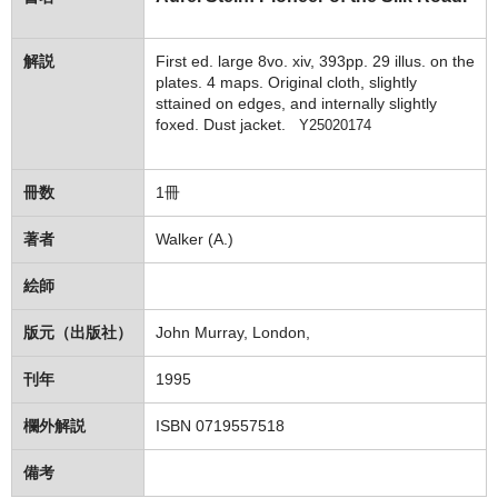
解説
First ed. large 8vo. xiv, 393pp. 29 illus. on the
plates. 4 maps. Original cloth, slightly
sttained on edges, and internally slightly
foxed. Dust jacket.
Y25020174
冊数
1冊
著者
Walker (A.)
絵師
版元（出版社）
John Murray, London,
刊年
1995
欄外解説
ISBN 0719557518
備考