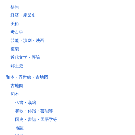
移民
経済・産業史
美術
考古学
芸能・演劇・映画
複製
近代文学・評論
郷土史
和本・浮世絵・古地図
古地図
和本
仏書・漢籍
和歌・俳諧・芸能等
国史・書誌・国語学等
地誌