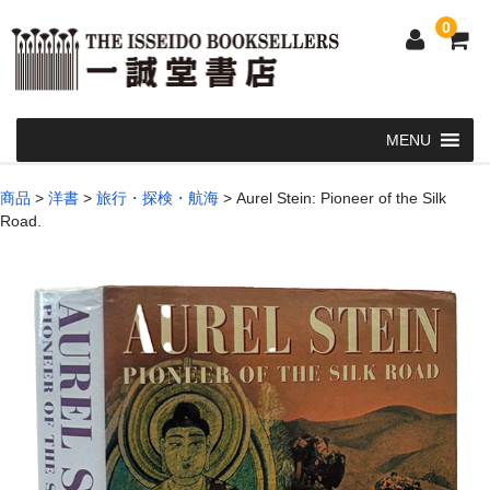
0
Home
商品
>
洋書
>
旅行・探検・航海
>
Aurel Stein: Pioneer of the Silk
Road.
和 書
洋 書
和本・浮世絵・古地図
カート
発送・支払い方法
お問い合せ