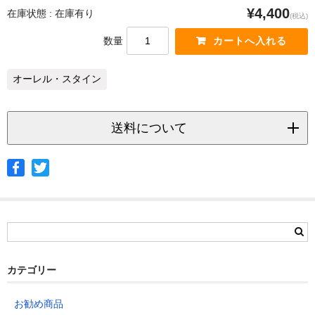
¥4,400
在庫状態 : 在庫有り
(税込)
数量
オーレル・スタイン
送料について
◆ヤマト宅急便
サイズ
北海道
北東北
南東北
関東
信越
北陸
中部
茨城県
栃木県
群馬県
静岡県
青森県
宮城県
富山県
埼玉県
新潟県
愛知県
北海道
秋田県
山形県
石川県
千葉県
長野県
三重県
カテゴリー
岩手県
福島県
福井県
神奈川県
岐阜県
東京都
お勧め商品
山梨県