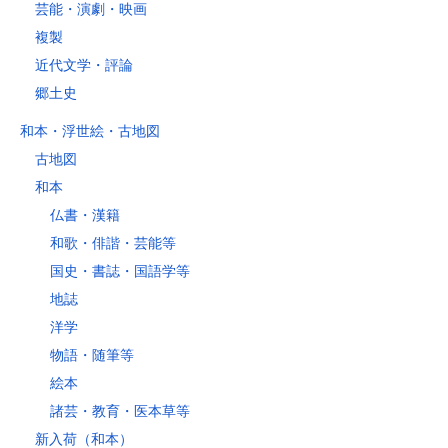
芸能・演劇・映画
複製
近代文学・評論
郷土史
和本・浮世絵・古地図
古地図
和本
仏書・漢籍
和歌・俳諧・芸能等
国史・書誌・国語学等
地誌
洋学
物語・随筆等
絵本
諸芸・教育・医本草等
新入荷（和本）