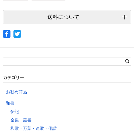
送料について
◆ヤマト宅急便
サイズ
北海道
北東北
南東北
関東
信越
北陸
中部
茨城県
栃木県
群馬県
静岡県
青森県
宮城県
富山県
埼玉県
新潟県
愛知県
北海道
秋田県
山形県
石川県
千葉県
長野県
三重県
カテゴリー
岩手県
福島県
福井県
神奈川県
岐阜県
東京都
お勧め商品
山梨県
～2kg
1,460
1,060
940
940
940
940
940
1
和書
～5kg
1,740
1,350
1,230
1,230
1,230
1,230
1,230
1
伝記
～10kg
2,050
1,650
1,530
1,530
1,530
1,530
1,530
1
全集・叢書
～15kg
2,610
2,170
2,040
2,040
2,040
2,040
2,040
2
和歌・万葉・連歌・俳諧