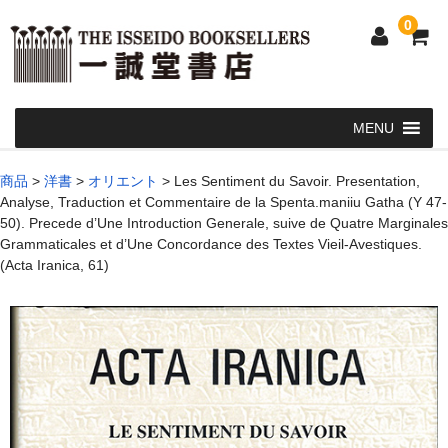
0
Home
商品
>
洋書
>
オリエント
>
Les Sentiment du Savoir. Presentation,
Analyse, Traduction et Commentaire de la Spenta.maniiu Gatha (Y 47-
和 書
50). Precede d’Une Introduction Generale, suive de Quatre Marginales
Grammaticales et d’Une Concordance des Textes Vieil-Avestiques.
洋 書
(Acta Iranica, 61)
和本・浮世絵・古地図
カート
発送・支払い方法
お問い合せ