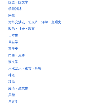
～20kg
3,250
2,780
2,630
2,630
2,630
2,630
2,630
2
国語・国文学
～25kg
3,630
3,160
3,020
3,020
3,020
3,020
3,020
3
学術雑誌
～30kg
5,220
4,480
3,680
3,680
3,680
3,680
3,680
4
宗教
対外交渉史・切支丹 洋学・交通史
レターパックプラス
政治・社会・教育
税込600円（全国一律）
日本史
4kg以内で封筒（縦34 × 横24.8cm）に封入可能な書籍に限ります。
書誌学
レターパックライト
東洋史
税込430円（全国一律）
民俗・風俗
4kg以内で封筒（縦34 × 横24.8×厚さ3cm）に封入可能な書籍に限り
ます。
漢文学
用水治水・都市・災害
神道
移民
経済・産業史
美術
考古学