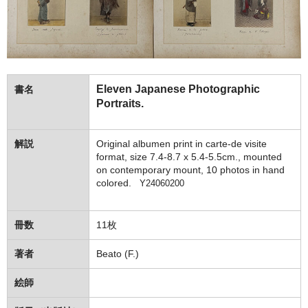
Eleven Japanese Photographic
書名
Portraits.
解説
Original albumen print in carte-de visite
format, size 7.4-8.7 x 5.4-5.5cm., mounted
on contemporary mount, 10 photos in hand
colored.
Y24060200
冊数
11枚
著者
Beato (F.)
絵師