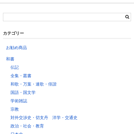
茨城県
栃木県
群馬県
静岡県
青森県
宮城県
富山県
埼玉県
新潟県
愛知県
北海道
秋田県
山形県
石川県
千葉県
長野県
三重県
カテゴリー
岩手県
福島県
福井県
神奈川県
岐阜県
東京都
お勧め商品
山梨県
～2kg
1,460
1,060
940
940
940
940
940
1
和書
～5kg
1,740
1,350
1,230
1,230
1,230
1,230
1,230
1
伝記
～10kg
2,050
1,650
1,530
1,530
1,530
1,530
1,530
1
全集・叢書
～15kg
2,610
2,170
2,040
2,040
2,040
2,040
2,040
2
和歌・万葉・連歌・俳諧
～20kg
3,250
2,780
2,630
2,630
2,630
2,630
2,630
2
国語・国文学
～25kg
3,630
3,160
3,020
3,020
3,020
3,020
3,020
3
学術雑誌
～30kg
5,220
4,480
3,680
3,680
3,680
3,680
3,680
4
宗教
対外交渉史・切支丹 洋学・交通史
レターパックプラス
政治・社会・教育
税込600円（全国一律）