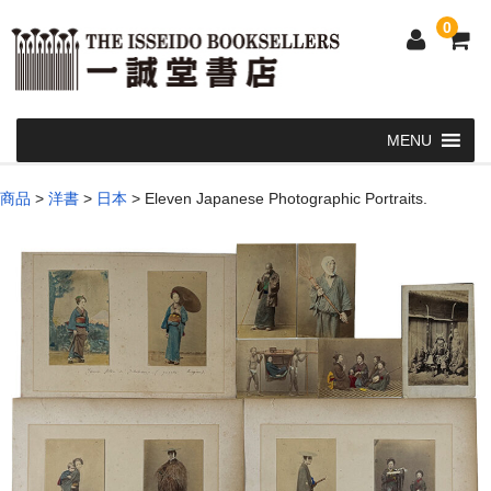
0
Home
商品
>
洋書
>
日本
>
Eleven Japanese Photographic Portraits.
和 書
洋 書
和本・浮世絵・古地図
カート
発送・支払い方法
お問い合せ