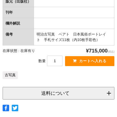
版元（出版社）
刊年
欄外解説
備考
明治古写真 ベアト 日本風俗ポートレイ
ト 手札サイズ11枚（内10枚手彩色）
¥715,000
在庫状態 : 在庫有り
(税込)
数量
古写真
送料について
◆ヤマト宅急便
サイズ
北海道
北東北
南東北
関東
信越
北陸
中部