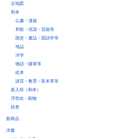
古地図
和本
仏書・漢籍
和歌・俳諧・芸能等
国史・書誌・国語学等
地誌
洋学
物語・随筆等
絵本
諸芸・教育・医本草等
新入荷（和本）
浮世絵・刷物
絵巻
新商品
洋書