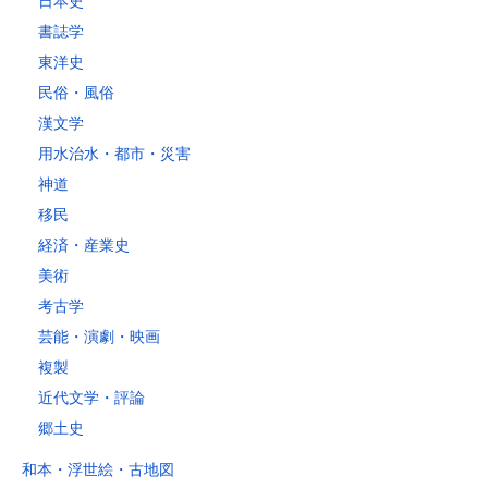
日本史
4kg以内で封筒（縦34 × 横24.8cm）に封入可能な書籍に限ります。
書誌学
レターパックライト
東洋史
税込430円（全国一律）
民俗・風俗
4kg以内で封筒（縦34 × 横24.8×厚さ3cm）に封入可能な書籍に限り
ます。
漢文学
用水治水・都市・災害
神道
移民
経済・産業史
美術
考古学
芸能・演劇・映画
複製
近代文学・評論
郷土史
和本・浮世絵・古地図