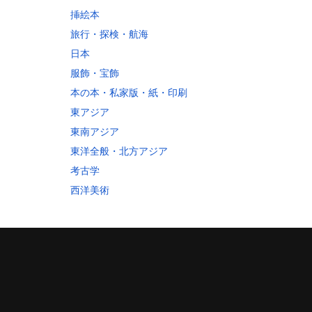
10
挿絵本
60
旅行・探検・航海
30
日本
80
服飾・宝飾
10
本の本・私家版・紙・印刷
東アジア
東南アジア
東洋全般・北方アジア
考古学
西洋美術