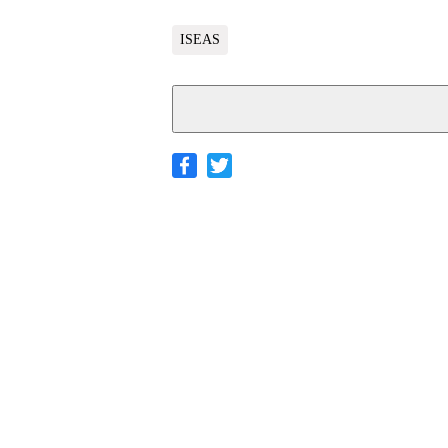
ISEAS
◆ヤマト宅急便
サイズ
北海道
北東北
南東北
関東
茨城
栃木
群馬
青森県
宮城県
埼玉
北海道
秋田県
山形県
千葉
岩手県
福島県
神奈川
東京
山梨
～2kg
1,460
1,060
940
940
～5kg
1,740
1,350
1,230
1,230