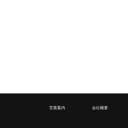
～10kg
2,050
1,650
1,530
1,530
～15kg
2,610
2,170
2,040
2,040
～20kg
3,250
2,780
2,630
2,630
～25kg
3,630
3,160
3,020
3,020
～30kg
5,220
4,480
3,680
3,680
レターパックプラス
税込600円（全国一律）
4kg以内で封筒（縦34 × 横24.8cm）に
レターパックライト
税込430円（全国一律）
4kg以内で封筒（縦34 × 横24.8×厚さ3
営業案内
会社概要