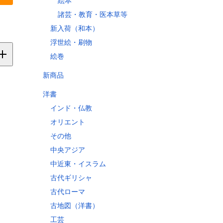
絵本
諸芸・教育・医本草等
新入荷（和本）
浮世絵・刷物
絵巻
新商品
洋書
縄
インド・仏教
オリエント
その他
縄県
中央アジア
中近東・イスラム
古代ギリシャ
古代ローマ
60
古地図（洋書）
70
工芸