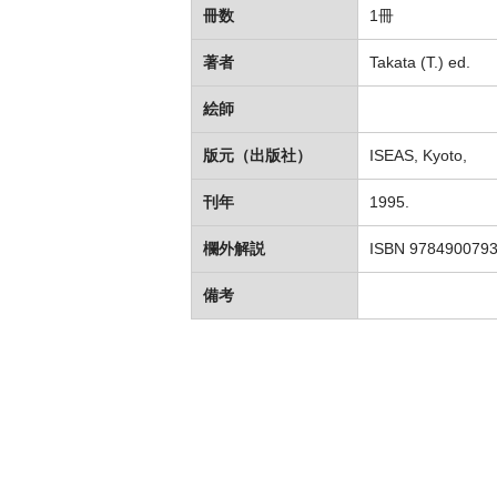
冊数
1冊
著者
Takata (T.) ed.
絵師
版元（出版社）
ISEAS, Kyoto,
刊年
1995.
欄外解説
ISBN 978490079
備考