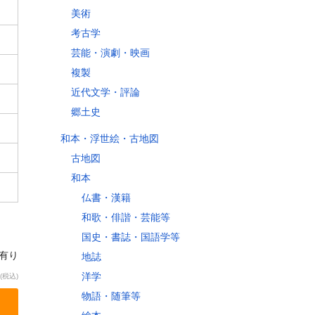
美術
考古学
芸能・演劇・映画
複製
近代文学・評論
郷土史
和本・浮世絵・古地図
古地図
和本
仏書・漢籍
和歌・俳諧・芸能等
国史・書誌・国語学等
庫有り
地誌
洋学
(税込)
物語・随筆等