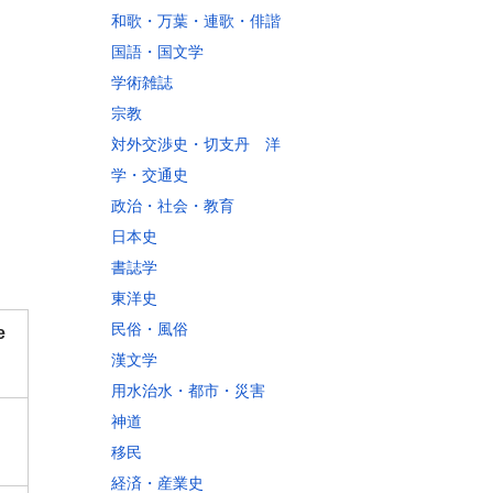
和歌・万葉・連歌・俳諧
国語・国文学
学術雑誌
宗教
対外交渉史・切支丹 洋
学・交通史
政治・社会・教育
日本史
書誌学
東洋史
民俗・風俗
e
漢文学
用水治水・都市・災害
神道
移民
経済・産業史