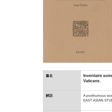
Inventaire som
書名
Vaticane.
解説
A posthumous wor
EAST ASIAN STUD