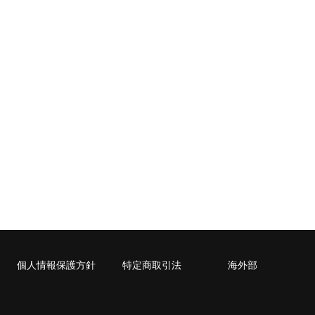
1,530
1,530
1,530
1,650
1,790
1,790
2,050
2,7
2,040
2,040
2,040
2,170
2,310
2,310
2,610
3,3
2,630
2,630
2,630
2,780
2,930
2,930
3,250
4,0
3,020
3,020
3,020
3,160
3,320
3,320
3,630
4,6
3,680
3,680
3,680
4,480
4,900
4,900
5,220
7,2
封入可能な書籍に限ります。
cm）に封入可能な書籍に限ります。
個人情報保護方針
特定商取引法
海外部