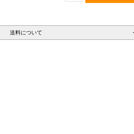
送料について
信越
北陸
中部
関西
中国
四国
九州
沖
県
福岡県
県
大阪府
岡山県
佐賀県
県
静岡県
京都府
香川県
富山県
広島県
長崎県
県
新潟県
愛知県
滋賀県
徳島県
石川県
山口県
熊本県
沖
県
長野県
三重県
奈良県
愛媛県
福井県
鳥取県
大分県
県
岐阜県
和歌山県
高知県
島根県
宮崎県
都
兵庫県
鹿児島県
県
940
940
940
1,060
1,190
1,190
1,460
1,4
1,230
1,230
1,230
1,350
1,480
1,480
1,740
2,0