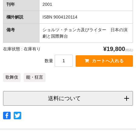
刊年
2001
欄外解説
ISBN 9004120114
備考
ショルツ・チョンカ及びライター 日本の演
劇と国際舞台
¥19,800
在庫状態 : 在庫有り
(税込)
数量
歌舞伎
能・狂言
送料について
◆ヤマト宅急便
サイズ
北海道
北東北
南東北
関東
信越
北陸
中部
茨城県