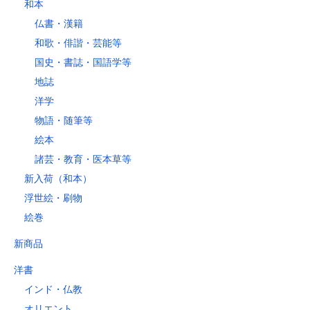
和本
仏書・漢籍
和歌・俳諧・芸能等
国史・書誌・国語学等
地誌
洋学
物語・随筆等
絵本
諸芸・教育・医本草等
新入荷（和本）
浮世絵・刷物
絵巻
新商品
洋書
インド・仏教
オリエント