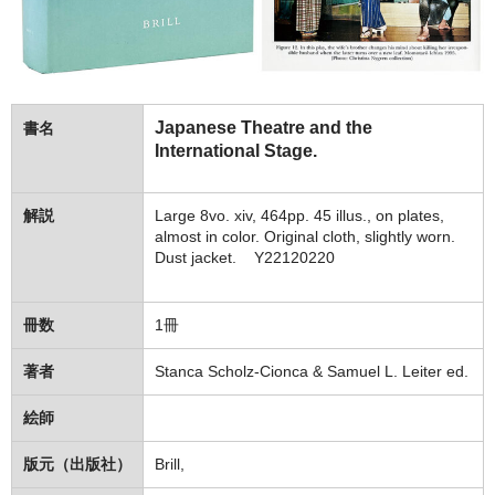
Japanese Theatre and the
書名
International Stage.
解説
Large 8vo. xiv, 464pp. 45 illus., on plates,
almost in color. Original cloth, slightly worn.
Dust jacket. Y22120220
冊数
1冊
著者
Stanca Scholz-Cionca & Samuel L. Leiter ed.
絵師
版元（出版社）
Brill,