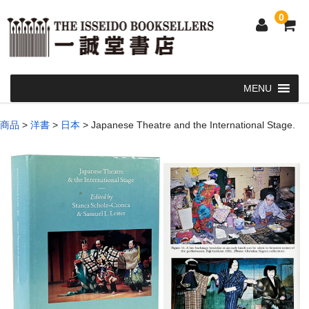
0
Home
商品
>
洋書
>
日本
>
Japanese Theatre and the International Stage.
和 書
洋 書
和本・浮世絵・古地図
カート
発送・支払い方法
お問い合せ