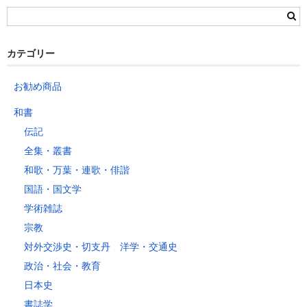
栃木県
群馬県
静岡県
青森県
宮城県
富山県
埼玉県
新潟県
愛知県
北海道
秋田県
山形県
石川県
千葉県
長野県
三重県
カテゴリー
岩手県
福島県
福井県
神奈川県
岐阜県
東京都
お勧め商品
山梨県
～2kg
1,460
1,060
940
940
940
940
940
1
和書
～5kg
1,740
1,350
1,230
1,230
1,230
1,230
1,230
1
伝記
～10kg
2,050
1,650
1,530
1,530
1,530
1,530
1,530
1
全集・叢書
～15kg
2,610
2,170
2,040
2,040
2,040
2,040
2,040
2
和歌・万葉・連歌・俳諧
～20kg
3,250
2,780
2,630
2,630
2,630
2,630
2,630
2
国語・国文学
～25kg
3,630
3,160
3,020
3,020
3,020
3,020
3,020
3
学術雑誌
～30kg
5,220
4,480
3,680
3,680
3,680
3,680
3,680
4
宗教
対外交渉史・切支丹 洋学・交通史
レターパックプラス
政治・社会・教育
税込600円（全国一律）
日本史
4kg以内で封筒（縦34 × 横24.8cm）に封入可能な書籍に限ります。
書誌学