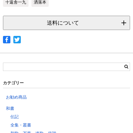
十返舎一九
洒落本
送料について
◆ヤマト宅急便
サイズ
北海道
北東北
南東北
関東
信越
北陸
中部
茨城県
栃木県
群馬県
静岡県
青森県
宮城県
富山県
埼玉県
新潟県
愛知県
北海道
秋田県
山形県
石川県
千葉県
長野県
三重県
カテゴリー
岩手県
福島県
福井県
神奈川県
岐阜県
東京都
お勧め商品
山梨県
～2kg
1,460
1,060
940
940
940
940
940
1
和書
～5kg
1,740
1,350
1,230
1,230
1,230
1,230
1,230
1
伝記
～10kg
2,050
1,650
1,530
1,530
1,530
1,530
1,530
1
全集・叢書
～15kg
2,610
2,170
2,040
2,040
2,040
2,040
2,040
2