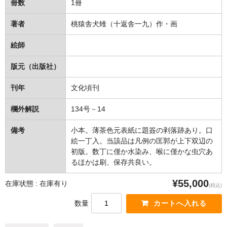
冊数
1冊
著者
桃猿舎犬雉（十返舎一九）作・画
絵師
版元（出版社）
刊年
文化頃刊
欄外解説
134号－14
備考
小本。薄茶色元表紙に題簽の剥落跡あり。口
絵一丁入。当該品は凡例の匡郭が上下双辺の
初版。数丁に僅か水染み、喉に僅かな虫穴あ
るほかは刷、保存共良い。
¥55,000
在庫状態 : 在庫有り
(税込)
数量