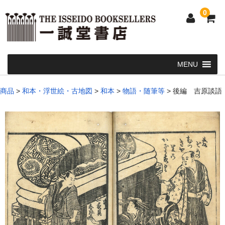
0
Home
商品
>
和本・浮世絵・古地図
>
和本
>
物語・随筆等
>
後編 吉原談語
和 書
洋 書
和本・浮世絵・古地図
カート
発送・支払い方法
お問い合せ