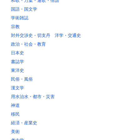
和歌・万葉・連歌・俳諧
～20kg
3,250
2,780
2,630
2,630
2,630
2,630
2,630
2
国語・国文学
～25kg
3,630
3,160
3,020
3,020
3,020
3,020
3,020
3
学術雑誌
～30kg
5,220
4,480
3,680
3,680
3,680
3,680
3,680
4
宗教
対外交渉史・切支丹 洋学・交通史
レターパックプラス
政治・社会・教育
税込600円（全国一律）
日本史
4kg以内で封筒（縦34 × 横24.8cm）に封入可能な書籍に限ります。
書誌学
レターパックライト
東洋史
税込430円（全国一律）
民俗・風俗
4kg以内で封筒（縦34 × 横24.8×厚さ3cm）に封入可能な書籍に限り
ます。
漢文学
用水治水・都市・災害
神道
移民
経済・産業史
美術