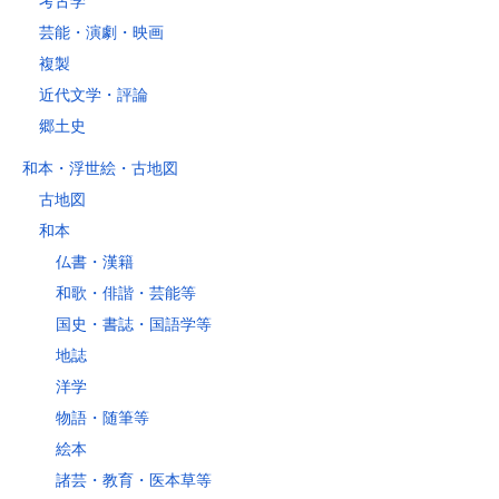
考古学
芸能・演劇・映画
複製
近代文学・評論
郷土史
和本・浮世絵・古地図
古地図
和本
仏書・漢籍
和歌・俳諧・芸能等
国史・書誌・国語学等
地誌
洋学
物語・随筆等
絵本
諸芸・教育・医本草等