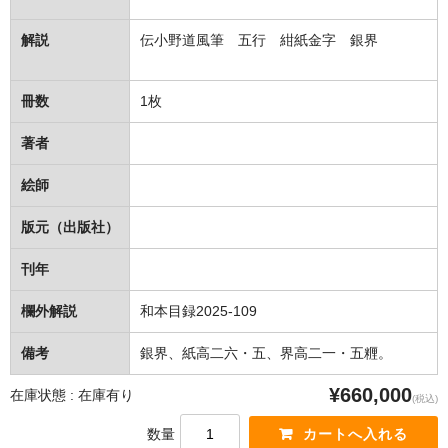
解説
伝小野道風筆 五行 紺紙金字 銀界
冊数
1枚
著者
絵師
版元（出版社）
刊年
欄外解説
和本目録2025-109
備考
銀界、紙高二六・五、界高二一・五糎。
¥660,000
在庫状態 : 在庫有り
(税込)
数量