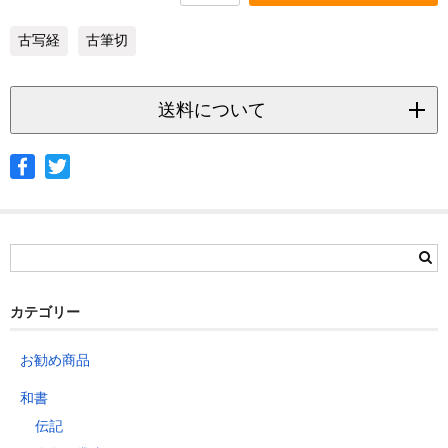
古写経
古筆切
送料について
◆ヤマト宅急便
サイズ
北海道
北東北
南東北
関東
信越
北陸
中部
茨城県
栃木県
群馬県
静岡県
青森県
宮城県
富山県
埼玉県
新潟県
愛知県
北海道
秋田県
山形県
石川県
千葉県
長野県
三重県
カテゴリー
岩手県
福島県
福井県
神奈川県
岐阜県
東京都
お勧め商品
山梨県
～2kg
1,460
1,060
940
940
940
940
940
1
和書
～5kg
1,740
1,350
1,230
1,230
1,230
1,230
1,230
1
伝記