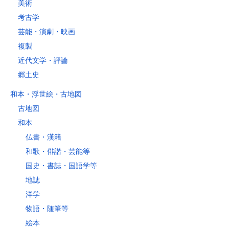
美術
考古学
芸能・演劇・映画
複製
近代文学・評論
郷土史
和本・浮世絵・古地図
古地図
和本
仏書・漢籍
和歌・俳諧・芸能等
国史・書誌・国語学等
地誌
洋学
物語・随筆等
絵本