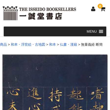
0
Home
商品
>
和本・浮世絵・古地図
>
和本
>
仏書・漢籍
>
無量義経 断簡
和 書
洋 書
和本・浮世絵・古地図
カート
発送・支払い方法
お問い合せ