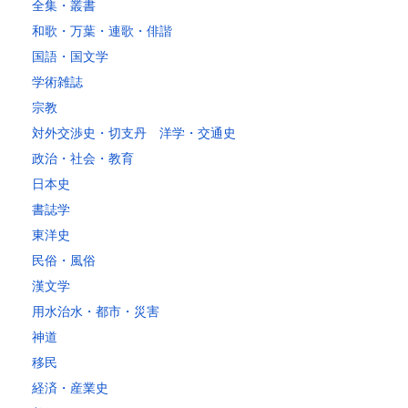
～10kg
2,050
1,650
1,530
1,530
1,530
1,530
1,530
1
全集・叢書
～15kg
2,610
2,170
2,040
2,040
2,040
2,040
2,040
2
和歌・万葉・連歌・俳諧
～20kg
3,250
2,780
2,630
2,630
2,630
2,630
2,630
2
国語・国文学
～25kg
3,630
3,160
3,020
3,020
3,020
3,020
3,020
3
学術雑誌
～30kg
5,220
4,480
3,680
3,680
3,680
3,680
3,680
4
宗教
対外交渉史・切支丹 洋学・交通史
レターパックプラス
政治・社会・教育
税込600円（全国一律）
日本史
4kg以内で封筒（縦34 × 横24.8cm）に封入可能な書籍に限ります。
書誌学
レターパックライト
東洋史
税込430円（全国一律）
民俗・風俗
4kg以内で封筒（縦34 × 横24.8×厚さ3cm）に封入可能な書籍に限り
ます。
漢文学
用水治水・都市・災害
神道
移民
経済・産業史