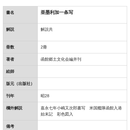
亜墨利加一条写
書名
解説
解説共
冊数
2冊
著者
函館郷土文化会編并刊
絵師
版元（出版社）
刊年
昭28
欄外解説
嘉永七年小嶋又次郎書写 米国艦隊函館入港
始末記 彩色図入
備考