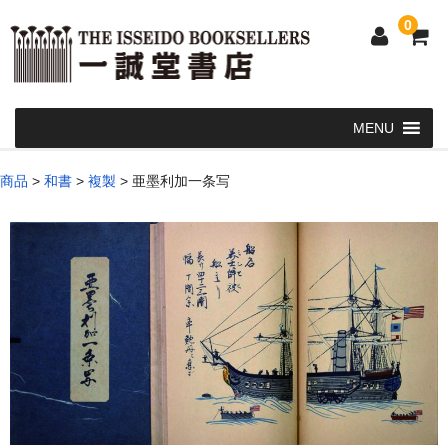
0
Home
商品
>
和書
>
複製
>
亜墨利加一条写
和 書
洋 書
和本・浮世絵・古地図
カート
発送・支払い方法
お問い合せ