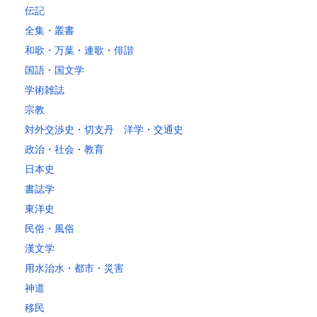
～5kg
1,740
1,350
1,230
1,230
1,230
1,230
1,230
1
伝記
～10kg
2,050
1,650
1,530
1,530
1,530
1,530
1,530
1
全集・叢書
～15kg
2,610
2,170
2,040
2,040
2,040
2,040
2,040
2
和歌・万葉・連歌・俳諧
～20kg
3,250
2,780
2,630
2,630
2,630
2,630
2,630
2
国語・国文学
～25kg
3,630
3,160
3,020
3,020
3,020
3,020
3,020
3
学術雑誌
～30kg
5,220
4,480
3,680
3,680
3,680
3,680
3,680
4
宗教
対外交渉史・切支丹 洋学・交通史
レターパックプラス
政治・社会・教育
税込600円（全国一律）
日本史
4kg以内で封筒（縦34 × 横24.8cm）に封入可能な書籍に限ります。
書誌学
レターパックライト
東洋史
税込430円（全国一律）
民俗・風俗
4kg以内で封筒（縦34 × 横24.8×厚さ3cm）に封入可能な書籍に限り
ます。
漢文学
用水治水・都市・災害
神道
移民