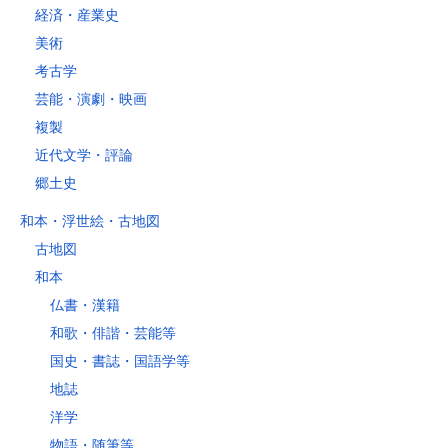
経済・産業史
美術
考古学
芸能・演劇・映画
複製
近代文学・評論
郷土史
和本・浮世絵・古地図
古地図
和本
仏書・漢籍
和歌・俳諧・芸能等
国史・書誌・国語学等
地誌
洋学
物語・随筆等