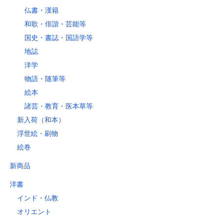
仏書・漢籍
和歌・俳諧・芸能等
国史・書誌・国語学等
地誌
洋学
物語・随筆等
絵本
諸芸・教育・医本草等
新入荷（和本）
浮世絵・刷物
絵巻
新商品
洋書
インド・仏教
オリエント