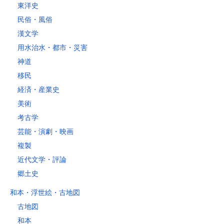
東洋史
税込430円（全国一律）
民俗・風俗
4kg以内で封筒（縦34 × 横24.8×厚さ3cm）に封入可能な書籍に限り
ます。
漢文学
用水治水・都市・災害
神道
移民
経済・産業史
美術
考古学
芸能・演劇・映画
複製
近代文学・評論
郷土史
和本・浮世絵・古地図
古地図
和本