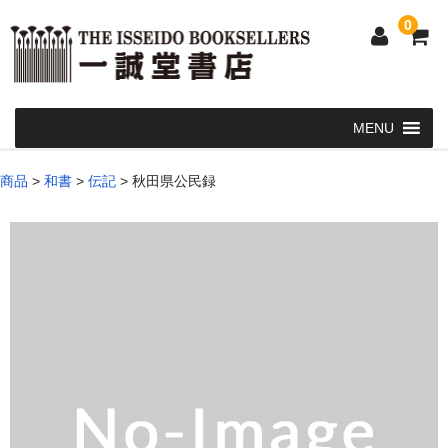
0
Home
商品
>
和書
>
伝記
>
秋田県公民録
和 書
洋 書
和本・浮世絵・古地図
カート
発送・支払い方法
お問い合せ