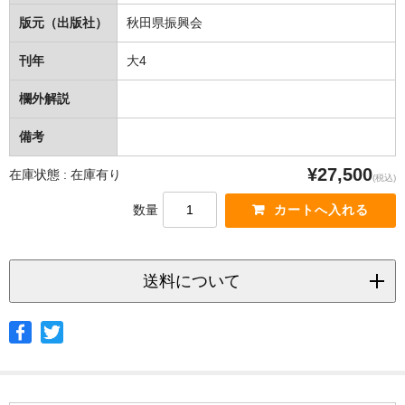
版元（出版社）
秋田県振興会
刊年
大4
欄外解説
備考
¥27,500
在庫状態 : 在庫有り
(税込)
数量
送料について
◆ヤマト宅急便
サイズ
北海道
北東北
南東北
関東
信越
北陸
中部
茨城県
栃木県