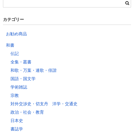
群馬県
静岡県
青森県
宮城県
富山県
埼玉県
新潟県
愛知県
北海道
秋田県
山形県
石川県
千葉県
長野県
三重県
カテゴリー
岩手県
福島県
福井県
神奈川県
岐阜県
東京都
お勧め商品
山梨県
～2kg
1,460
1,060
940
940
940
940
940
1
和書
～5kg
1,740
1,350
1,230
1,230
1,230
1,230
1,230
1
伝記
～10kg
2,050
1,650
1,530
1,530
1,530
1,530
1,530
1
全集・叢書
～15kg
2,610
2,170
2,040
2,040
2,040
2,040
2,040
2
和歌・万葉・連歌・俳諧
～20kg
3,250
2,780
2,630
2,630
2,630
2,630
2,630
2
国語・国文学
～25kg
3,630
3,160
3,020
3,020
3,020
3,020
3,020
3
学術雑誌
～30kg
5,220
4,480
3,680
3,680
3,680
3,680
3,680
4
宗教
対外交渉史・切支丹 洋学・交通史
レターパックプラス
政治・社会・教育
税込600円（全国一律）
日本史
4kg以内で封筒（縦34 × 横24.8cm）に封入可能な書籍に限ります。
書誌学
レターパックライト