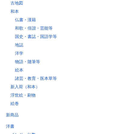
古地図
和本
仏書・漢籍
和歌・俳諧・芸能等
国史・書誌・国語学等
地誌
洋学
物語・随筆等
絵本
諸芸・教育・医本草等
新入荷（和本）
浮世絵・刷物
絵巻
新商品
洋書