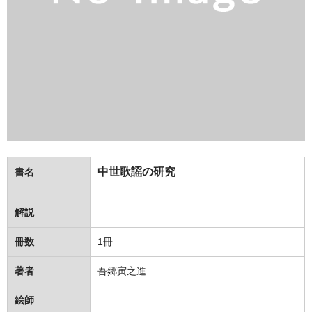
中世歌謡の研究
書名
解説
冊数
1冊
著者
吾郷寅之進
絵師