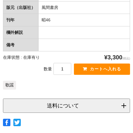
版元（出版社）
風間書房
刊年
昭46
欄外解説
備考
¥3,300
在庫状態 : 在庫有り
(税込)
数量
歌謡
送料について
◆ヤマト宅急便
サイズ
北海道
北東北
南東北
関東
信越
北陸
中部