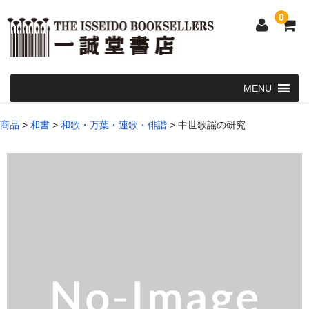
0
Home
商品
>
和書
>
和歌・万葉・連歌・俳諧
>
中世歌謡の研究
和 書
洋 書
和本・浮世絵・古地図
カート
発送・支払い方法
お問い合せ