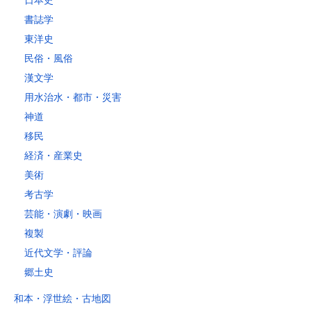
日本史
4kg以内で封筒（縦34 × 横24.8cm）に封入可能な書籍に限ります。
書誌学
レターパックライト
東洋史
税込430円（全国一律）
民俗・風俗
4kg以内で封筒（縦34 × 横24.8×厚さ3cm）に封入可能な書籍に限り
ます。
漢文学
用水治水・都市・災害
神道
移民
経済・産業史
美術
考古学
芸能・演劇・映画
複製
近代文学・評論
郷土史
和本・浮世絵・古地図