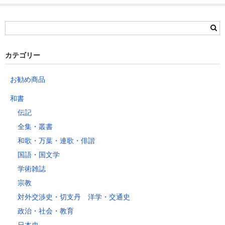
茨城県
栃木県
群馬県
静岡県
青森県
宮城県
富山県
埼玉県
新潟県
愛知県
北海道
秋田県
山形県
石川県
千葉県
長野県
三重県
カテゴリー
岩手県
福島県
福井県
神奈川県
岐阜県
東京都
お勧め商品
山梨県
～2kg
1,460
1,060
940
940
940
940
940
1
和書
～5kg
1,740
1,350
1,230
1,230
1,230
1,230
1,230
1
伝記
～10kg
2,050
1,650
1,530
1,530
1,530
1,530
1,530
1
全集・叢書
～15kg
2,610
2,170
2,040
2,040
2,040
2,040
2,040
2
和歌・万葉・連歌・俳諧
～20kg
3,250
2,780
2,630
2,630
2,630
2,630
2,630
2
国語・国文学
～25kg
3,630
3,160
3,020
3,020
3,020
3,020
3,020
3
学術雑誌
～30kg
5,220
4,480
3,680
3,680
3,680
3,680
3,680
4
宗教
対外交渉史・切支丹 洋学・交通史
レターパックプラス
政治・社会・教育
税込600円（全国一律）