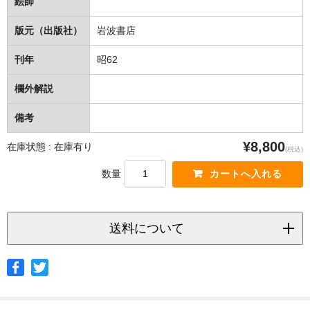
絵師
版元（出版社）
岩波書店
刊年
昭62
欄外解説
備考
¥8,800
在庫状態 : 在庫有り
(税込)
数量
送料について
◆ヤマト宅急便
サイズ
北海道
北東北
南東北
関東
信越
北陸
中部
茨城県