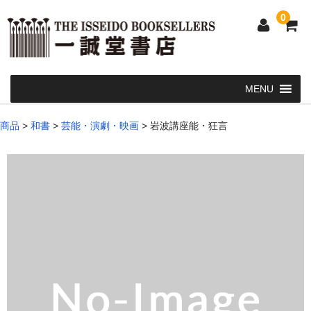
0
Home
商品
>
和書
>
芸能・演劇・映画
>
岩波講座能・狂言
和 書
洋 書
和本・浮世絵・古地図
カート
発送・支払い方法
お問い合せ