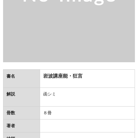
岩波講座能・狂言
書名
解説
函シミ
冊数
８冊
著者