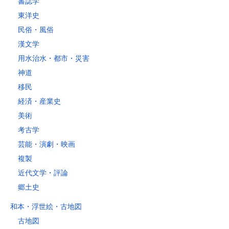
書誌学
レターパックライト
東洋史
税込430円（全国一律）
民俗・風俗
4kg以内で封筒（縦34 × 横24.8×厚さ3cm）に封入可能な書籍に限り
ます。
漢文学
用水治水・都市・災害
神道
移民
経済・産業史
美術
考古学
芸能・演劇・映画
複製
近代文学・評論
郷土史
和本・浮世絵・古地図
古地図