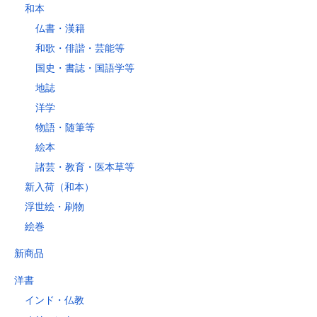
和本
仏書・漢籍
和歌・俳諧・芸能等
国史・書誌・国語学等
地誌
洋学
物語・随筆等
絵本
諸芸・教育・医本草等
新入荷（和本）
浮世絵・刷物
絵巻
新商品
洋書
インド・仏教