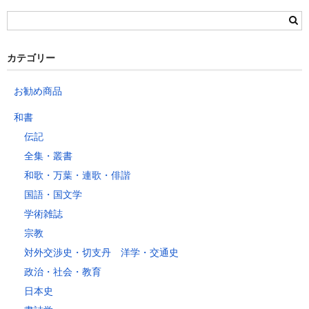
栃木県
群馬県
静岡県
青森県
宮城県
富山県
埼玉県
新潟県
愛知県
北海道
秋田県
山形県
石川県
千葉県
長野県
三重県
カテゴリー
岩手県
福島県
福井県
神奈川県
岐阜県
東京都
お勧め商品
山梨県
～2kg
1,460
1,060
940
940
940
940
940
1
和書
～5kg
1,740
1,350
1,230
1,230
1,230
1,230
1,230
1
伝記
～10kg
2,050
1,650
1,530
1,530
1,530
1,530
1,530
1
全集・叢書
～15kg
2,610
2,170
2,040
2,040
2,040
2,040
2,040
2
和歌・万葉・連歌・俳諧
～20kg
3,250
2,780
2,630
2,630
2,630
2,630
2,630
2
国語・国文学
～25kg
3,630
3,160
3,020
3,020
3,020
3,020
3,020
3
学術雑誌
～30kg
5,220
4,480
3,680
3,680
3,680
3,680
3,680
4
宗教
対外交渉史・切支丹 洋学・交通史
レターパックプラス
政治・社会・教育
税込600円（全国一律）
日本史
4kg以内で封筒（縦34 × 横24.8cm）に封入可能な書籍に限ります。