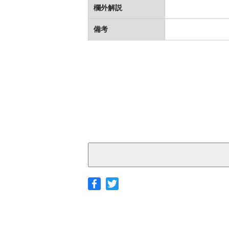
欄外解説
備考
◆ヤマト宅急便
サイズ
北海道
北東北
南東北
関東
茨城
栃木