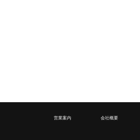
税込430円（全国一律）
4kg以内で封筒（縦34 × 横24.8×厚さ3
営業案内
会社概要