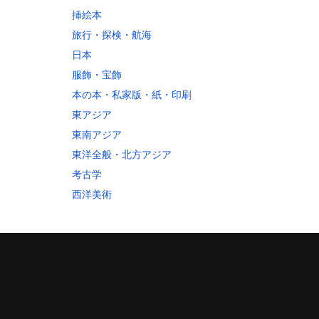
挿絵本
旅行・探検・航海
日本
服飾・宝飾
本の本・私家版・紙・印刷
東アジア
東南アジア
東洋全般・北方アジア
考古学
西洋美術