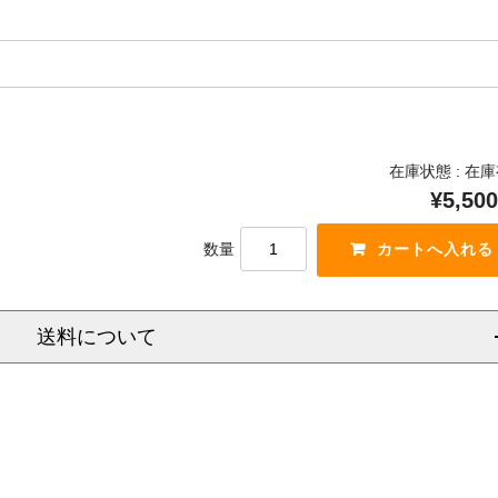
在庫状態 : 在
¥5,500
数量
送料について
信越
北陸
中部
関西
中国
四国
九州
沖
県
福岡県
県
大阪府
岡山県
佐賀県