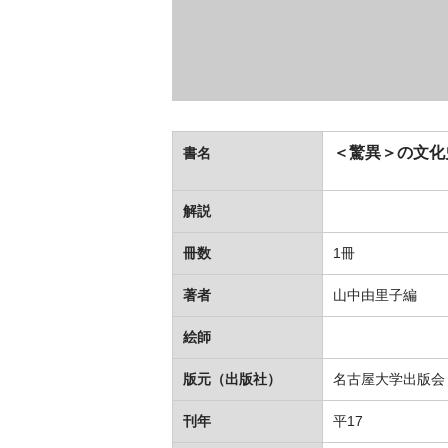
＜驚異＞の文化
書名
解説
冊数
1冊
著者
山中由里子編
絵師
版元（出版社）
名古屋大学出版会
刊年
平17