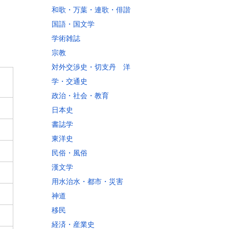
和歌・万葉・連歌・俳諧
国語・国文学
学術雑誌
宗教
対外交渉史・切支丹 洋
学・交通史
政治・社会・教育
日本史
書誌学
東洋史
民俗・風俗
漢文学
用水治水・都市・災害
神道
移民
経済・産業史