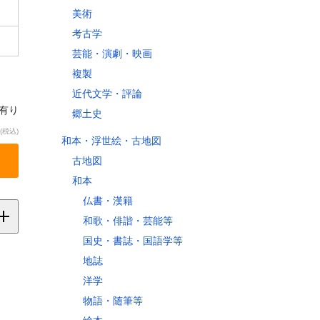
美術
考古学
芸能・演劇・映画
複製
近代文学・評論
庫有り
郷土史
(税込)
和本・浮世絵・古地図
古地図
和本
仏書・漢籍
和歌・俳諧・芸能等
国史・書誌・国語学等
地誌
縄
洋学
物語・随筆等