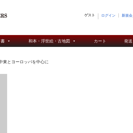
ゲスト
ログイン
新規会
 書
和本・浮世絵・古地図
カート
発送
中東とヨーロッパを中心に