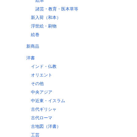
絵本
諸芸・教育・医本草等
縄県
新入荷（和本）
浮世絵・刷物
絵巻
60
新商品
70
洋書
10
インド・仏教
60
オリエント
30
その他
80
中央アジア
10
中近東・イスラム
古代ギリシャ
古代ローマ
古地図（洋書）
工芸