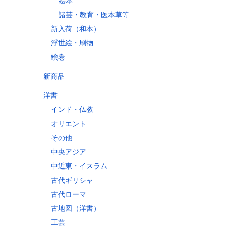
絵本
諸芸・教育・医本草等
新入荷（和本）
縄県
浮世絵・刷物
絵巻
新商品
60
70
洋書
10
インド・仏教
60
オリエント
30
その他
80
中央アジア
10
中近東・イスラム
古代ギリシャ
古代ローマ
古地図（洋書）
工芸