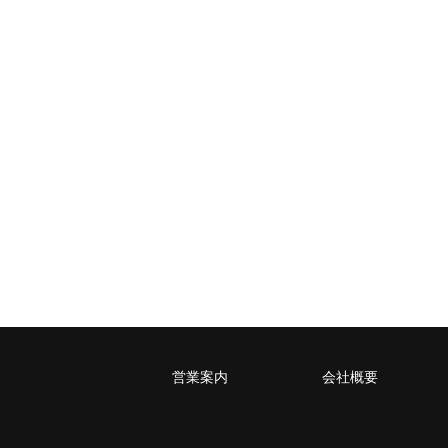
レターパックライト
税込430円（全国一律）
4kg以内で封筒（縦34 × 横24.8×厚さ3
営業案内
会社概要