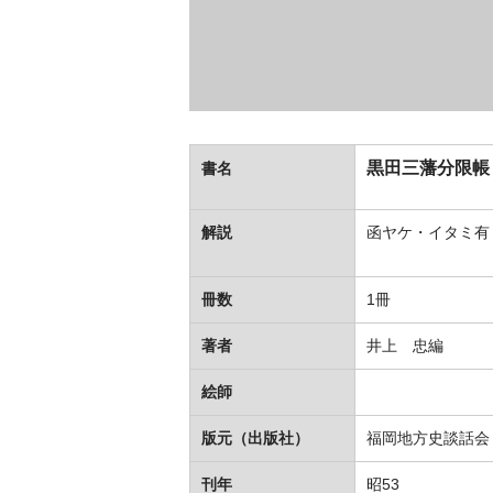
黒田三藩分限帳
書名
解説
函ヤケ・イタミ有
冊数
1冊
著者
井上 忠編
絵師
版元（出版社）
福岡地方史談話会
刊年
昭53