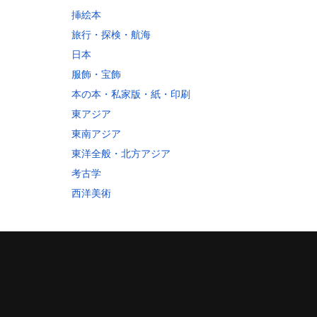
挿絵本
旅行・探検・航海
日本
服飾・宝飾
本の本・私家版・紙・印刷
東アジア
東南アジア
東洋全般・北方アジア
考古学
西洋美術