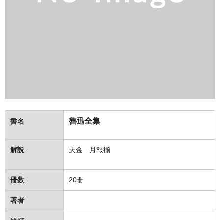
魯迅全集
書名
解説
天金 月報揃
冊数
20冊
著者