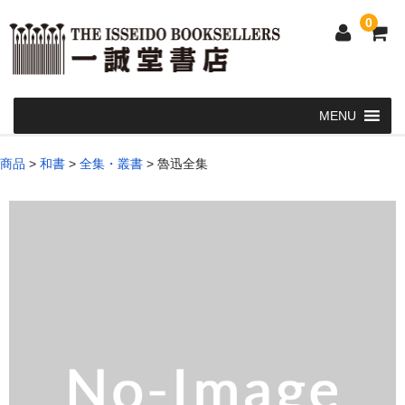
0
Home
商品
>
和書
>
全集・叢書
>
魯迅全集
和 書
洋 書
和本・浮世絵・古地図
カート
発送・支払い方法
お問い合せ