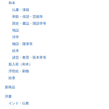
和本
仏書・漢籍
和歌・俳諧・芸能等
国史・書誌・国語学等
地誌
洋学
物語・随筆等
絵本
諸芸・教育・医本草等
新入荷（和本）
浮世絵・刷物
絵巻
新商品
洋書
インド・仏教