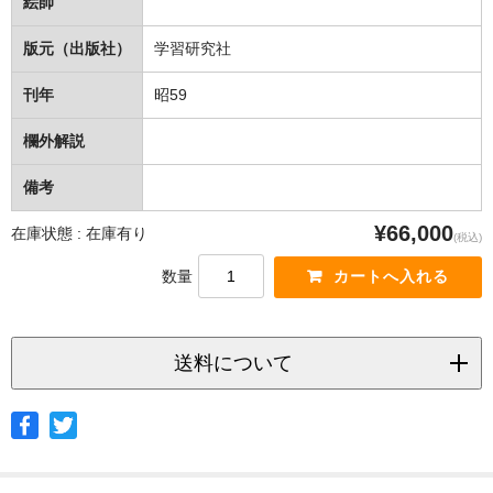
絵師
版元（出版社）
学習研究社
刊年
昭59
欄外解説
備考
¥66,000
在庫状態 : 在庫有り
(税込)
数量
送料について
◆ヤマト宅急便
サイズ
北海道
北東北
南東北
関東
信越
北陸
中部
茨城県