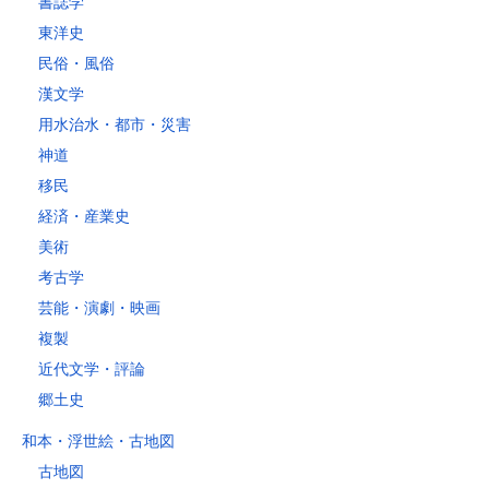
書誌学
レターパックライト
東洋史
税込430円（全国一律）
民俗・風俗
4kg以内で封筒（縦34 × 横24.8×厚さ3cm）に封入可能な書籍に限り
ます。
漢文学
用水治水・都市・災害
神道
移民
経済・産業史
美術
考古学
芸能・演劇・映画
複製
近代文学・評論
郷土史
和本・浮世絵・古地図
古地図