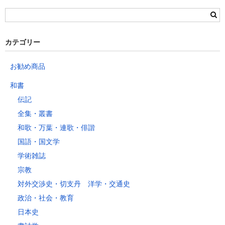
栃木県
群馬県
静岡県
青森県
宮城県
富山県
埼玉県
新潟県
愛知県
北海道
秋田県
山形県
石川県
千葉県
長野県
三重県
カテゴリー
岩手県
福島県
福井県
神奈川県
岐阜県
東京都
お勧め商品
山梨県
～2kg
1,460
1,060
940
940
940
940
940
1
和書
～5kg
1,740
1,350
1,230
1,230
1,230
1,230
1,230
1
伝記
～10kg
2,050
1,650
1,530
1,530
1,530
1,530
1,530
1
全集・叢書
～15kg
2,610
2,170
2,040
2,040
2,040
2,040
2,040
2
和歌・万葉・連歌・俳諧
～20kg
3,250
2,780
2,630
2,630
2,630
2,630
2,630
2
国語・国文学
～25kg
3,630
3,160
3,020
3,020
3,020
3,020
3,020
3
学術雑誌
～30kg
5,220
4,480
3,680
3,680
3,680
3,680
3,680
4
宗教
対外交渉史・切支丹 洋学・交通史
レターパックプラス
政治・社会・教育
税込600円（全国一律）
日本史
4kg以内で封筒（縦34 × 横24.8cm）に封入可能な書籍に限ります。