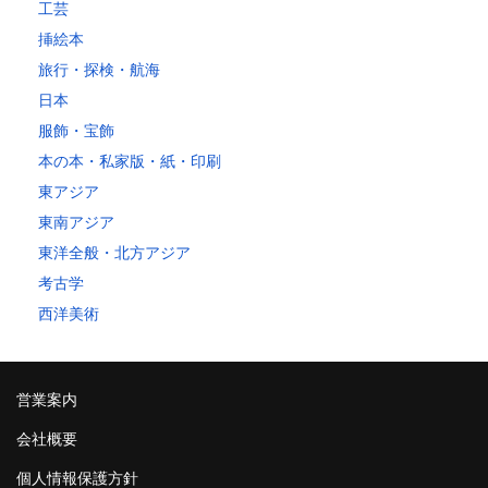
工芸
挿絵本
旅行・探検・航海
日本
服飾・宝飾
本の本・私家版・紙・印刷
東アジア
東南アジア
東洋全般・北方アジア
考古学
西洋美術
営業案内
会社概要
個人情報保護方針