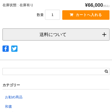
¥66,000
在庫状態 : 在庫有り
(税込)
数量
送料について
◆ヤマト宅急便
サイズ
北海道
北東北
南東北
関東
信越
北陸
中部
茨城県
栃木県
群馬県
静岡県
青森県
宮城県
富山県
埼玉県
新潟県
愛知県
北海道
秋田県
山形県
石川県
千葉県
長野県
三重県
カテゴリー
岩手県
福島県
福井県
神奈川県
岐阜県
東京都
お勧め商品
山梨県
～2kg
1,460
1,060
940
940
940
940
940
1
和書