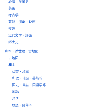
経済・産業史
美術
考古学
芸能・演劇・映画
複製
近代文学・評論
郷土史
和本・浮世絵・古地図
古地図
和本
仏書・漢籍
和歌・俳諧・芸能等
国史・書誌・国語学等
地誌
洋学
物語・随筆等