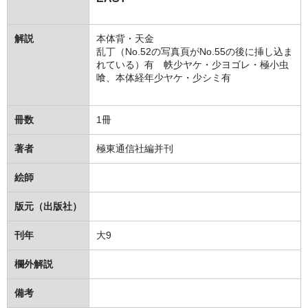
解説
本体背・天金
乱丁（No.52の写真頁がNo.55の後に挿し込ま
れている）有 帙少ヤケ・少ヨゴレ・極小虫
喰、本体経年少ヤケ・少シミ有
冊数
1冊
著者
極東通信社編并刊
絵師
版元（出版社）
刊年
大9
欄外解説
備考