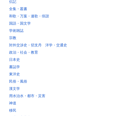
～5kg
1,740
1,350
1,230
1,230
1,230
1,230
1,230
1
伝記
～10kg
2,050
1,650
1,530
1,530
1,530
1,530
1,530
1
全集・叢書
～15kg
2,610
2,170
2,040
2,040
2,040
2,040
2,040
2
和歌・万葉・連歌・俳諧
～20kg
3,250
2,780
2,630
2,630
2,630
2,630
2,630
2
国語・国文学
～25kg
3,630
3,160
3,020
3,020
3,020
3,020
3,020
3
学術雑誌
～30kg
5,220
4,480
3,680
3,680
3,680
3,680
3,680
4
宗教
対外交渉史・切支丹 洋学・交通史
レターパックプラス
政治・社会・教育
税込600円（全国一律）
日本史
4kg以内で封筒（縦34 × 横24.8cm）に封入可能な書籍に限ります。
書誌学
レターパックライト
東洋史
税込430円（全国一律）
民俗・風俗
4kg以内で封筒（縦34 × 横24.8×厚さ3cm）に封入可能な書籍に限り
ます。
漢文学
用水治水・都市・災害
神道
移民