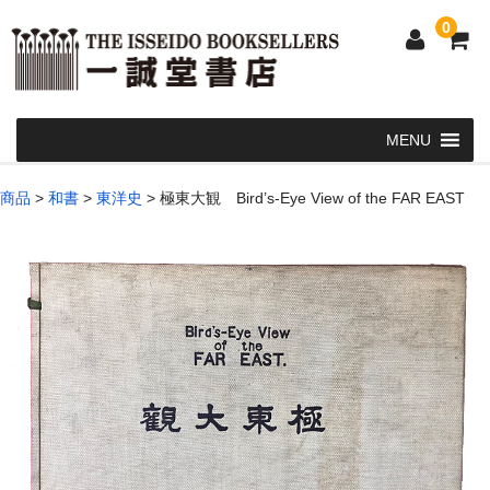
0
Home
商品
>
和書
>
東洋史
>
極東大観 Bird’s-Eye View of the FAR EAST
和 書
洋 書
和本・浮世絵・古地図
カート
発送・支払い方法
お問い合せ