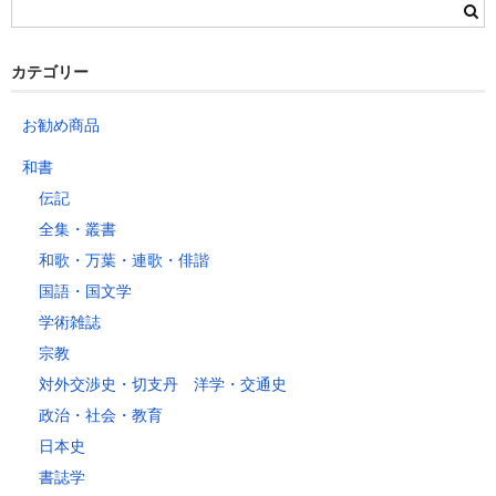
群馬県
静岡県
青森県
宮城県
富山県
埼玉県
新潟県
愛知県
北海道
秋田県
山形県
石川県
千葉県
長野県
三重県
カテゴリー
岩手県
福島県
福井県
神奈川県
岐阜県
東京都
お勧め商品
山梨県
～2kg
1,460
1,060
940
940
940
940
940
1
和書
～5kg
1,740
1,350
1,230
1,230
1,230
1,230
1,230
1
伝記
～10kg
2,050
1,650
1,530
1,530
1,530
1,530
1,530
1
全集・叢書
～15kg
2,610
2,170
2,040
2,040
2,040
2,040
2,040
2
和歌・万葉・連歌・俳諧
～20kg
3,250
2,780
2,630
2,630
2,630
2,630
2,630
2
国語・国文学
～25kg
3,630
3,160
3,020
3,020
3,020
3,020
3,020
3
学術雑誌
～30kg
5,220
4,480
3,680
3,680
3,680
3,680
3,680
4
宗教
対外交渉史・切支丹 洋学・交通史
レターパックプラス
政治・社会・教育
税込600円（全国一律）
日本史
4kg以内で封筒（縦34 × 横24.8cm）に封入可能な書籍に限ります。
書誌学
レターパックライト