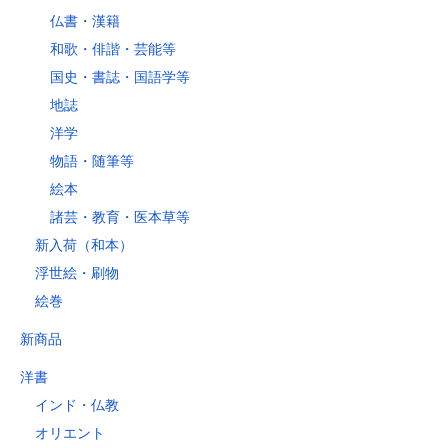
仏書・漢籍
和歌・俳諧・芸能等
国史・書誌・国語学等
地誌
洋学
物語・随筆等
絵本
諸芸・教育・医本草等
新入荷（和本）
浮世絵・刷物
絵巻
新商品
洋書
インド・仏教
オリエント