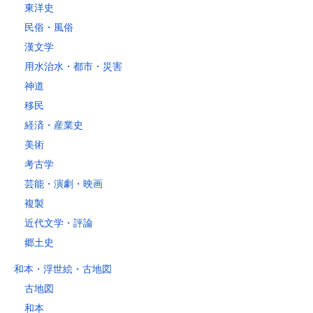
東洋史
税込430円（全国一律）
民俗・風俗
4kg以内で封筒（縦34 × 横24.8×厚さ3cm）に封入可能な書籍に限り
ます。
漢文学
用水治水・都市・災害
神道
移民
経済・産業史
美術
考古学
芸能・演劇・映画
複製
近代文学・評論
郷土史
和本・浮世絵・古地図
古地図
和本