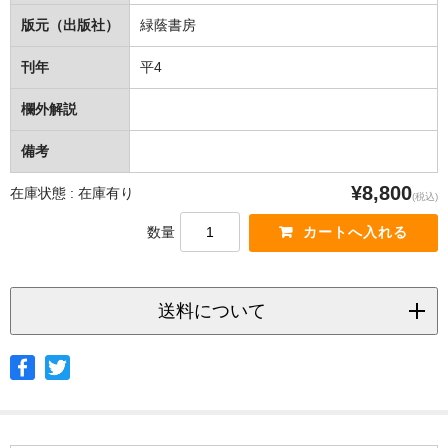
版元（出版社）
緑蔭書房
刊年
平4
欄外解説
備考
¥8,800
在庫状態 : 在庫有り
(税込)
数量
送料について
◆ヤマト宅急便
サイズ
北海道
北東北
南東北
関東
信越
北陸
中部
茨城県
栃木県