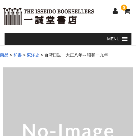
0
Home
商品
>
和書
>
東洋史
>
台湾日誌 大正八年～昭和一九年
和 書
洋 書
和本・浮世絵・古地図
カート
発送・支払い方法
お問い合せ