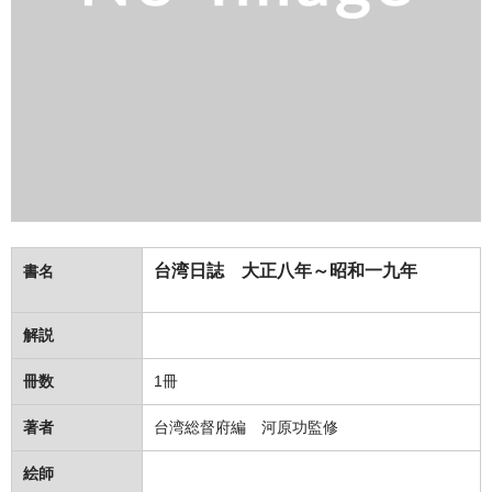
台湾日誌 大正八年～昭和一九年
書名
解説
冊数
1冊
著者
台湾総督府編 河原功監修
絵師