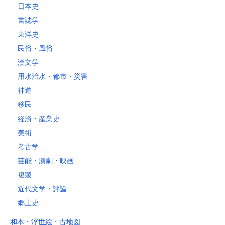
日本史
4kg以内で封筒（縦34 × 横24.8cm）に封入可能な書籍に限ります。
書誌学
レターパックライト
東洋史
税込430円（全国一律）
民俗・風俗
4kg以内で封筒（縦34 × 横24.8×厚さ3cm）に封入可能な書籍に限り
ます。
漢文学
用水治水・都市・災害
神道
移民
経済・産業史
美術
考古学
芸能・演劇・映画
複製
近代文学・評論
郷土史
和本・浮世絵・古地図