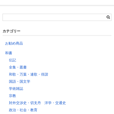
サイズ
北海道
北東北
南東北
関東
信越
北陸
中部
茨城県
栃木県
群馬県
静岡県
青森県
宮城県
富山県
埼玉県
新潟県
愛知県
北海道
秋田県
山形県
石川県
千葉県
長野県
三重県
カテゴリー
岩手県
福島県
福井県
神奈川県
岐阜県
東京都
お勧め商品
山梨県
～2kg
1,460
1,060
940
940
940
940
940
1
和書
～5kg
1,740
1,350
1,230
1,230
1,230
1,230
1,230
1
伝記
～10kg
2,050
1,650
1,530
1,530
1,530
1,530
1,530
1
全集・叢書
～15kg
2,610
2,170
2,040
2,040
2,040
2,040
2,040
2
和歌・万葉・連歌・俳諧
～20kg
3,250
2,780
2,630
2,630
2,630
2,630
2,630
2
国語・国文学
～25kg
3,630
3,160
3,020
3,020
3,020
3,020
3,020
3
学術雑誌
～30kg
5,220
4,480
3,680
3,680
3,680
3,680
3,680
4
宗教
対外交渉史・切支丹 洋学・交通史
レターパックプラス
政治・社会・教育
税込600円（全国一律）