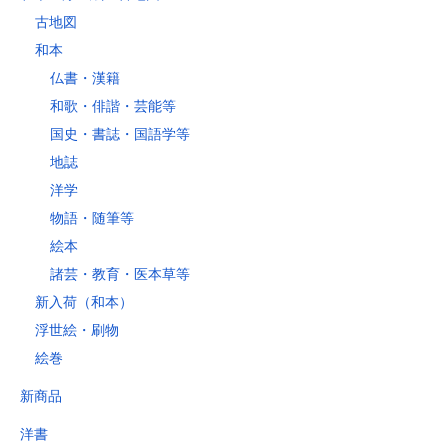
古地図
和本
仏書・漢籍
和歌・俳諧・芸能等
国史・書誌・国語学等
地誌
洋学
物語・随筆等
絵本
諸芸・教育・医本草等
新入荷（和本）
浮世絵・刷物
絵巻
新商品
洋書