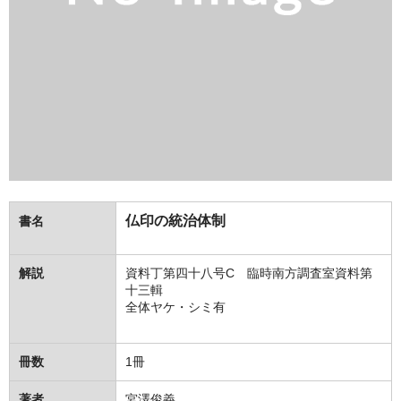
仏印の統治体制
書名
解説
資料丁第四十八号C 臨時南方調査室資料第
十三輯
全体ヤケ・シミ有
冊数
1冊
著者
宮澤俊義