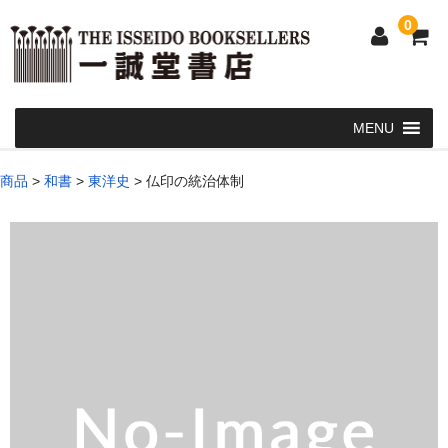
0
Home
商品
>
和書
>
東洋史
>
仏印の統治体制
和 書
洋 書
和本・浮世絵・古地図
カート
発送・支払い方法
お問い合せ