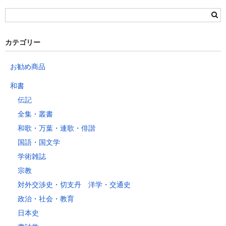
栃木県
群馬県
静岡県
青森県
宮城県
富山県
埼玉県
新潟県
愛知県
北海道
秋田県
山形県
石川県
千葉県
長野県
三重県
カテゴリー
岩手県
福島県
福井県
神奈川県
岐阜県
東京都
お勧め商品
山梨県
～2kg
1,460
1,060
940
940
940
940
940
1
和書
～5kg
1,740
1,350
1,230
1,230
1,230
1,230
1,230
1
伝記
～10kg
2,050
1,650
1,530
1,530
1,530
1,530
1,530
1
全集・叢書
～15kg
2,610
2,170
2,040
2,040
2,040
2,040
2,040
2
和歌・万葉・連歌・俳諧
～20kg
3,250
2,780
2,630
2,630
2,630
2,630
2,630
2
国語・国文学
～25kg
3,630
3,160
3,020
3,020
3,020
3,020
3,020
3
学術雑誌
～30kg
5,220
4,480
3,680
3,680
3,680
3,680
3,680
4
宗教
対外交渉史・切支丹 洋学・交通史
レターパックプラス
政治・社会・教育
税込600円（全国一律）
日本史
4kg以内で封筒（縦34 × 横24.8cm）に封入可能な書籍に限ります。