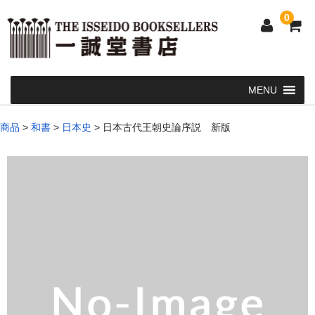
0
Home
商品
>
和書
>
日本史
>
日本古代王朝史論序説 新版
和 書
洋 書
和本・浮世絵・古地図
カート
発送・支払い方法
お問い合せ