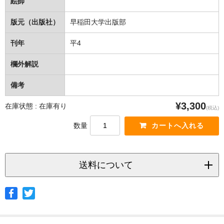
絵師
版元（出版社）
早稲田大学出版部
刊年
平4
欄外解説
備考
¥3,300
在庫状態 : 在庫有り
(税込)
数量
送料について
◆ヤマト宅急便
サイズ
北海道
北東北
南東北
関東
信越
北陸
中部
茨城県