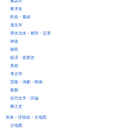
書誌学
レターパックライト
東洋史
税込430円（全国一律）
民俗・風俗
4kg以内で封筒（縦34 × 横24.8×厚さ3cm）に封入可能な書籍に限り
ます。
漢文学
用水治水・都市・災害
神道
移民
経済・産業史
美術
考古学
芸能・演劇・映画
複製
近代文学・評論
郷土史
和本・浮世絵・古地図
古地図