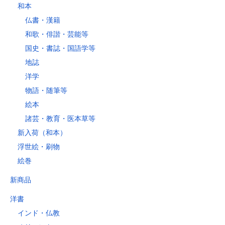
和本
仏書・漢籍
和歌・俳諧・芸能等
国史・書誌・国語学等
地誌
洋学
物語・随筆等
絵本
諸芸・教育・医本草等
新入荷（和本）
浮世絵・刷物
絵巻
新商品
洋書
インド・仏教