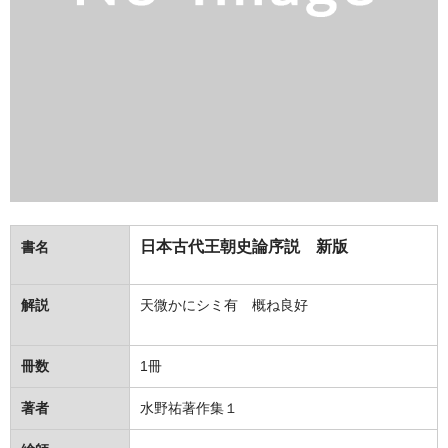
日本古代王朝史論序説 新版
書名
解説
天微かにシミ有 概ね良好
冊数
1冊
著者
水野祐著作集１