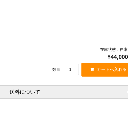
在庫状態 : 在
¥44,000
数量
送料について
信越
北陸
中部
関西
中国
四国
九州
沖
県
福岡県