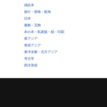
挿絵本
旅行・探検・航海
日本
服飾・宝飾
本の本・私家版・紙・印刷
東アジア
東南アジア
東洋全般・北方アジア
考古学
西洋美術