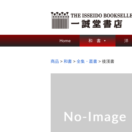
Home
和 書
洋
商品
>
和書
>
全集・叢書
>
後漢書