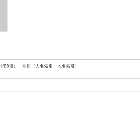
／列伝8冊）・別冊（人名索引・地名索引）