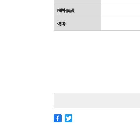
欄外解説
備考
◆ヤマト宅急便
サイズ
北海道
北東北
南東北
関東
茨城