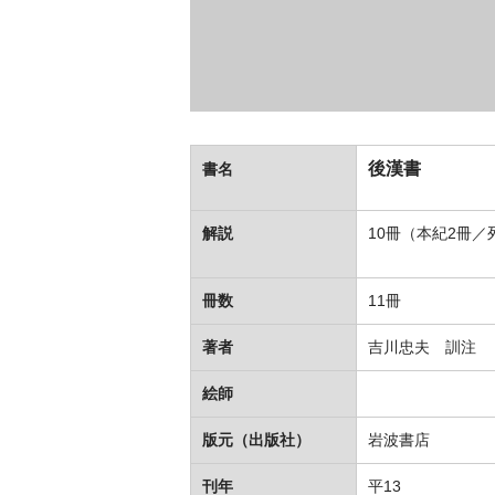
後漢書
書名
解説
10冊（本紀2冊
冊数
11冊
著者
吉川忠夫 訓注
絵師
版元（出版社）
岩波書店
刊年
平13