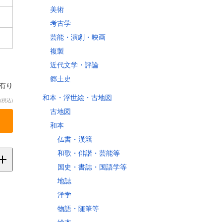
美術
考古学
芸能・演劇・映画
複製
近代文学・評論
郷土史
庫有り
和本・浮世絵・古地図
(税込)
古地図
和本
仏書・漢籍
和歌・俳諧・芸能等
国史・書誌・国語学等
地誌
洋学
縄
物語・随筆等