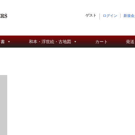
ゲスト
ログイン
新規会
 書
和本・浮世絵・古地図
カート
発送