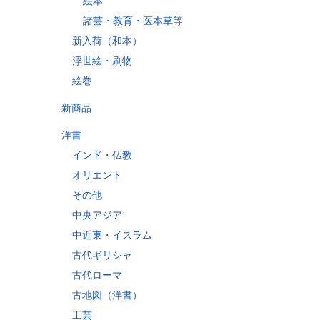
絵本
諸芸・教育・医本草等
新入荷（和本）
縄県
浮世絵・刷物
絵巻
新商品
60
70
洋書
10
インド・仏教
60
オリエント
30
その他
80
中央アジア
10
中近東・イスラム
古代ギリシャ
古代ローマ
古地図（洋書）
工芸