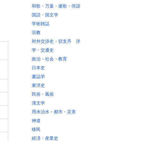
和歌・万葉・連歌・俳諧
国語・国文学
学術雑誌
宗教
対外交渉史・切支丹 洋
学・交通史
政治・社会・教育
日本史
書誌学
東洋史
民俗・風俗
漢文学
用水治水・都市・災害
神道
移民
経済・産業史