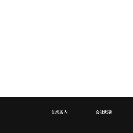
レターパックライト
税込430円（全国一律）
4kg以内で封筒（縦34 × 横24.8×厚さ3
営業案内
会社概要